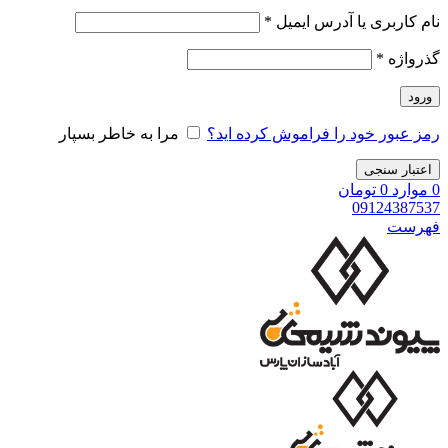
نام کاربری یا آدرس ایمیل
*
گذرواژه
*
ورود
رمز عبور خود را فراموش کرده اید؟
مرا به خاطر بسپار
اعتبار سنجی
0
موارد
0
تومان
09124387537
فهرست