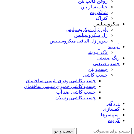
روغن قالب بتن
حباب ساز بتن
شاتکریت
کتراک
میکروسیلیس
پاور ژل میکروسیلیس
ژل میکروسیلیس
سوپر ژل الیافی میکروسیلیس
آب بند
لاک آب بند
رنگ صنعتی
چسب صنعتی
چسب بتن
چسب کاشی
چسب کاشی پودری شیمی ساختمان
چسب کاشی خمیری شیمی ساختمان
چسب کاشی ضد آب
چسب کاشی پرسلان
درزگیر
کفسازی
اسپیسرها
گروت
جست و جو