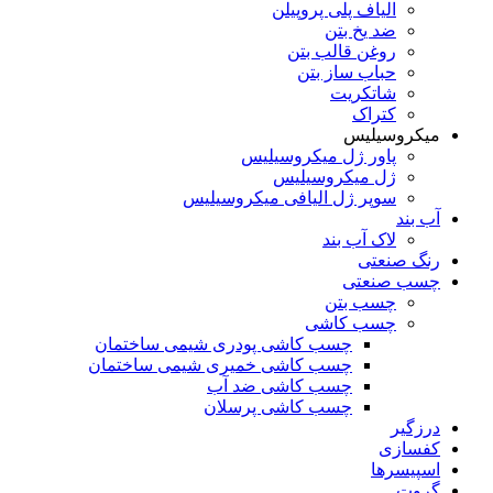
الیاف پلی پروپیلن
ضد یخ بتن
روغن قالب بتن
حباب ساز بتن
شاتکریت
کتراک
میکروسیلیس
پاور ژل میکروسیلیس
ژل میکروسیلیس
سوپر ژل الیافی میکروسیلیس
آب بند
لاک آب بند
رنگ صنعتی
چسب صنعتی
چسب بتن
چسب کاشی
چسب کاشی پودری شیمی ساختمان
چسب کاشی خمیری شیمی ساختمان
چسب کاشی ضد آب
چسب کاشی پرسلان
درزگیر
کفسازی
اسپیسرها
گروت