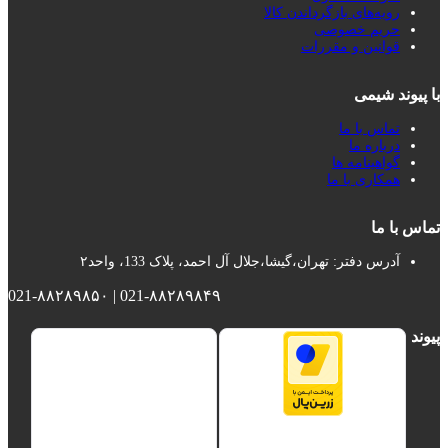
رویه‌های بازگرداندن کالا
حریم خصوصی
قوانین و مقررات
با پیوند شیمی
تماس با ما
درباره ما
گواهینامه ها
همکاری با ما
تماس با ما
آدرس دفتر: تهران،گیشا،جلال آل احمد، پلاک 133، واحد۲
021-۸۸۲۸۹۸۴۹ | 021-۸۸۲۸۹۸۵۰
پیوند