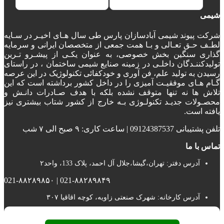
شیمی
شرکت پیوند شیمی آبادسازان پارس طی سال هـای اخیـر در سـایه
لطـف حـق تعـالی و بـا همت جمعی از متخصصان ایرانی و سرمایه
گذاری سنگین بخش خصوصی، به عنوان یکـی از پیشـرو تـرین
تولیدکننـدگان داخلـی در زمینه صنایع شیمی ساختمان ، در راستای
رسیدن به تولید علم، فن آوری و خودکفائی تکنولوژیک در این عرصه
گـام هـای موفقیـت آمیزی را در داخل کشور برداشته است که این
تلاش ها نه تنها متوقف نشده بلکه با هدف صـادرات دانـش و
محصـولات جدیـد تکنولـوژی بـه خارج از کشور شتاب بیشتری نیز
یافته است.
تلفن پشتیبانی 09124387537 | ساعت کاری: ۹ صبح الی ۷ شب
تماس با ما
آدرس دفتر: تهران،گیشا،جلال آل احمد، پلاک 133، واحد۲
021-۸۸۲۸۹۸۴۹ | 021-۸۸۲۸۹۸۵۰
آدرس کارخانه: شهرک صنعتی زاویه، کوچه اقاقیا ۳۰۷