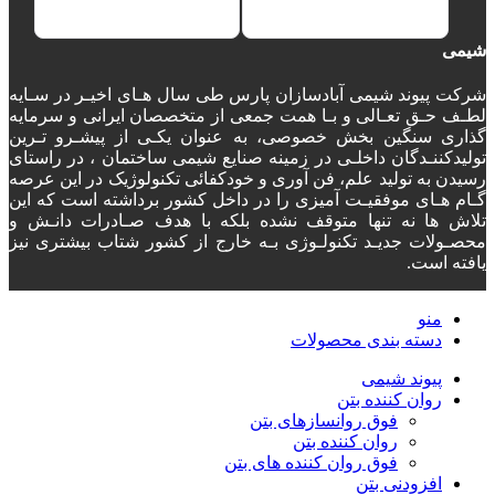
شیمی
شرکت پیوند شیمی آبادسازان پارس طی سال هـای اخیـر در سـایه
لطـف حـق تعـالی و بـا همت جمعی از متخصصان ایرانی و سرمایه
گذاری سنگین بخش خصوصی، به عنوان یکـی از پیشـرو تـرین
تولیدکننـدگان داخلـی در زمینه صنایع شیمی ساختمان ، در راستای
رسیدن به تولید علم، فن آوری و خودکفائی تکنولوژیک در این عرصه
گـام هـای موفقیـت آمیزی را در داخل کشور برداشته است که این
تلاش ها نه تنها متوقف نشده بلکه با هدف صـادرات دانـش و
محصـولات جدیـد تکنولـوژی بـه خارج از کشور شتاب بیشتری نیز
یافته است.
منو
دسته‌ بندی محصولات
پیوند شیمی
روان کننده بتن
فوق روانسازهای بتن
روان کننده بتن
فوق روان کننده های بتن
افزودنی بتن