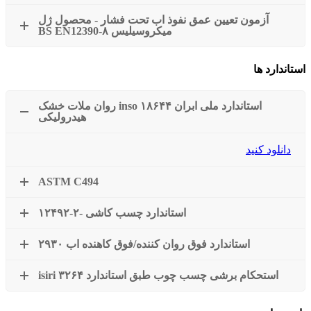
آزمون تعیین عمق نفوذ اب تحت فشار - محصول ژل
میکروسیلیس BS EN12390-۸
استاندارد ها
استاندارد ملی ابران inso ۱۸۶۴۴ روان ملات خشک
هیدرولیکی
دانلود کنید
ASTM C494
استاندارد چسب کاشی -۲-۱۲۴۹۲
استاندارد فوق روان کننده/فوق کاهنده اب ۲۹۳۰
استحکام برشی چسب چوب طبق استاندارد isiri ۳۲۶۴