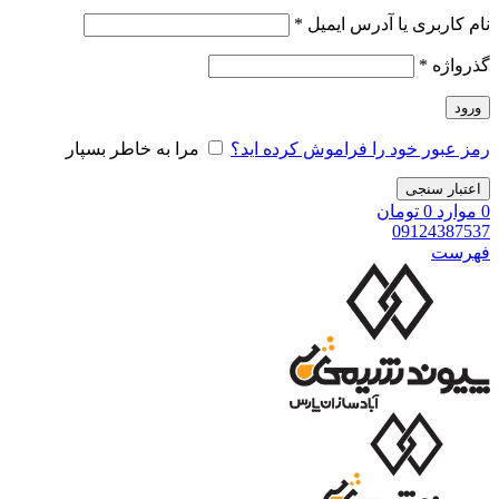
نام کاربری یا آدرس ایمیل
*
گذرواژه
*
ورود
رمز عبور خود را فراموش کرده اید؟
مرا به خاطر بسپار
اعتبار سنجی
0
موارد
0
تومان
09124387537
فهرست