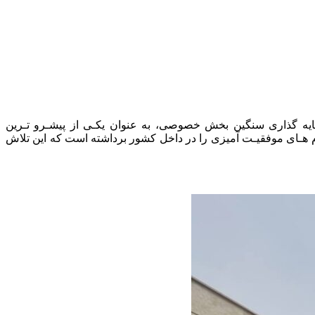
یه گذاری سنگین بخش خصوصی، به عنوان یکـی از پیشـرو تـرین
ام هـای موفقیـت آمیزی را در داخل کشور برداشته است که این تلاش