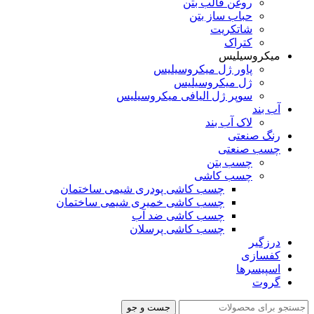
روغن قالب بتن
حباب ساز بتن
شاتکریت
کتراک
میکروسیلیس
پاور ژل میکروسیلیس
ژل میکروسیلیس
سوپر ژل الیافی میکروسیلیس
آب بند
لاک آب بند
رنگ صنعتی
چسب صنعتی
چسب بتن
چسب کاشی
چسب کاشی پودری شیمی ساختمان
چسب کاشی خمیری شیمی ساختمان
چسب کاشی ضد آب
چسب کاشی پرسلان
درزگیر
کفسازی
اسپیسرها
گروت
جست و جو