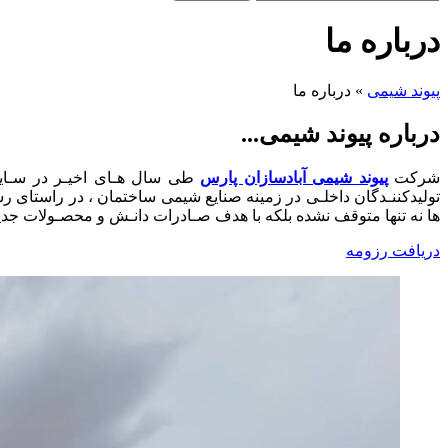
درباره ما
پیوند شیمی
»
درباره ما
درباره پیوند شیمی...
شرکت
پیوند شیمی آبادسازان پارس
طی سال هـای اخیـر در سـایه
تولیدکننـدگان داخلـی در زمینه صنایع شیمی ساختمان ، در راستای ر
ها نه تنها متوقف نشده بلکه با هدف صـادرات دانـش و محصـولات جدیـ
دریافت رزومه