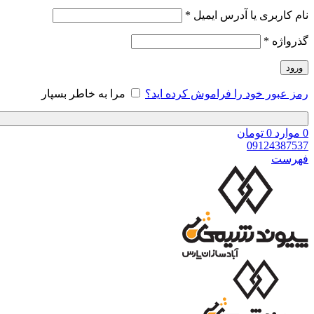
نام کاربری یا آدرس ایمیل
*
گذرواژه
*
ورود
رمز عبور خود را فراموش کرده اید؟
مرا به خاطر بسپار
0
موارد
0
تومان
09124387537
فهرست