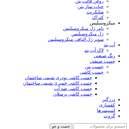
روغن قالب بتن
حباب ساز بتن
شاتکریت
کتراک
میکروسیلیس
پاور ژل میکروسیلیس
ژل میکروسیلیس
سوپر ژل الیافی میکروسیلیس
آب بند
لاک آب بند
رنگ صنعتی
چسب صنعتی
چسب بتن
چسب کاشی
چسب کاشی پودری شیمی ساختمان
چسب کاشی خمیری شیمی ساختمان
چسب کاشی ضد آب
چسب کاشی پرسلان
درزگیر
کفسازی
اسپیسرها
گروت
جست و جو