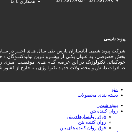
021-۸۸۲۸۹۸۴۹ | 021-۸۸۲۸۹۸۵۰
همکاری با ما
پیوند شیمی
شرکت پیوند شیمی آبادسازان پارس طی سال هـای اخیـر در سـای
بخش خصوصی، به عنوان یکـی از پیشـرو تـرین تولیدکننـدگان داخ
خودکفائی تکنولوژیک در این عرصه گـام هـای موفقیـت آمیزی را
صـادرات دانـش و محصـولات جدیـد تکنولـوژی بـه خارج از کشور ش
منو
دسته‌ بندی محصولات
پیوند شیمی
روان کننده بتن
فوق روانسازهای بتن
روان کننده بتن
فوق روان کننده های بتن