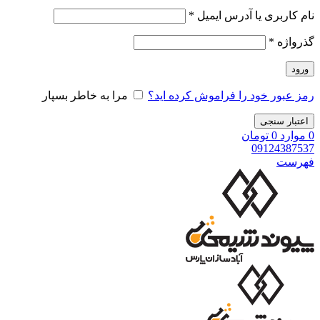
نام کاربری یا آدرس ایمیل
*
گذرواژه
*
ورود
رمز عبور خود را فراموش کرده اید؟
مرا به خاطر بسپار
اعتبار سنجی
0
موارد
0
تومان
09124387537
فهرست