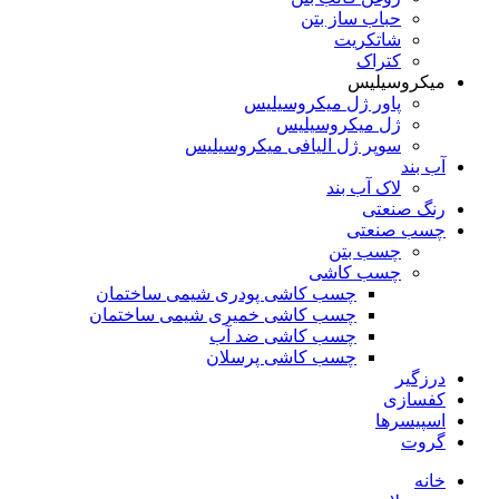
حباب ساز بتن
شاتکریت
کتراک
میکروسیلیس
پاور ژل میکروسیلیس
ژل میکروسیلیس
سوپر ژل الیافی میکروسیلیس
آب بند
لاک آب بند
رنگ صنعتی
چسب صنعتی
چسب بتن
چسب کاشی
چسب کاشی پودری شیمی ساختمان
چسب کاشی خمیری شیمی ساختمان
چسب کاشی ضد آب
چسب کاشی پرسلان
درزگیر
کفسازی
اسپیسرها
گروت
خانه