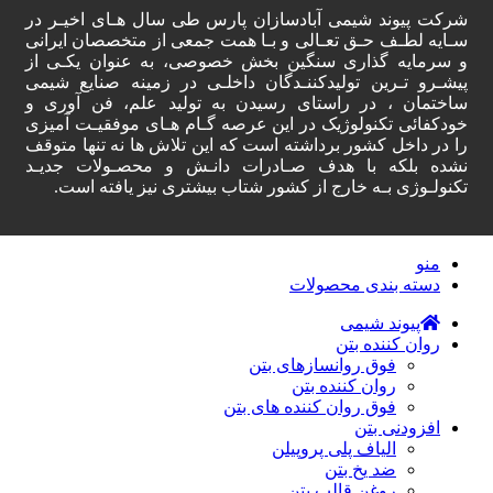
شرکت پیوند شیمی آبادسازان پارس طی سال هـای اخیـر در
سـایه لطـف حـق تعـالی و بـا همت جمعی از متخصصان ایرانی
و سرمایه گذاری سنگین بخش خصوصی، به عنوان یکـی از
پیشـرو تـرین تولیدکننـدگان داخلـی در زمینه صنایع شیمی
ساختمان ، در راستای رسیدن به تولید علم، فن آوری و
خودکفائی تکنولوژیک در این عرصه گـام هـای موفقیـت آمیزی
را در داخل کشور برداشته است که این تلاش ها نه تنها متوقف
نشده بلکه با هدف صـادرات دانـش و محصـولات جدیـد
تکنولـوژی بـه خارج از کشور شتاب بیشتری نیز یافته است.
منو
دسته‌ بندی محصولات
پیوند شیمی
روان کننده بتن
فوق روانسازهای بتن
روان کننده بتن
فوق روان کننده های بتن
افزودنی بتن
الیاف پلی پروپیلن
ضد یخ بتن
روغن قالب بتن