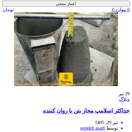
اعتبار سنجی
0
موارد
0
تومان
29
تیر
وبلاگ
حداکثر اسلامپ مجاز بتن با روان کننده
تیر 29, 1405
توسط
sepideh asadi