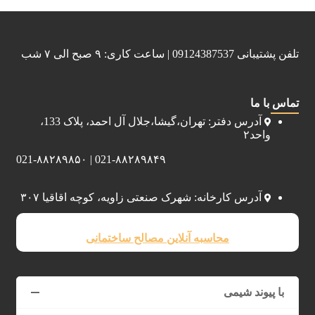
تلفن پشتیبانی 09124387537 | ساعت کاری: ۹ صبح الی ۷ شب
تماس با ما
آدرس دفتر: تهران،گیشا،جلال آل احمد، پلاک 133،
واحد۲
021-۸۸۲۸۹۸۴۹ | 021-۸۸۲۸۹۸۵۰
آدرس کارخانه: شهرک صنعتی زاویه، کوچه اقاقیا ۳۰۷
محاسبه آنلاین مصالح ساختمانی
با پیوند شیمی