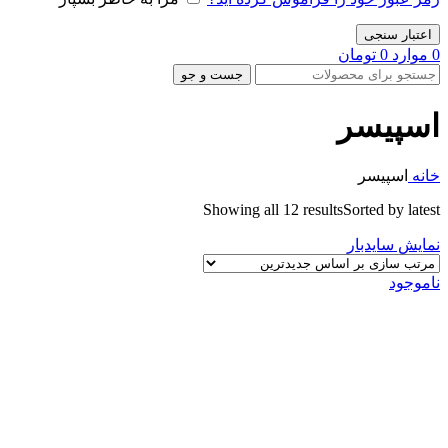
اعتبار سنجی
0
موارد
0
تومان
جست و جو
اسپیسر
خانه
اسپیسر
Showing all 12 results
Sorted by latest
نمایش سایدبار
ناموجود