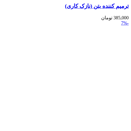
ترمیم کننده بتن (نازک کاری)
385,000
تومان
-7%