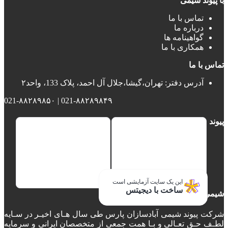
با پیوند شیمی
تماس با ما
درباره ما
گواهینامه ها
همکاری با ما
تماس با ما
آدرس دفتر: تهران،گیشا،جلال آل احمد، پلاک 133، واحد۲
021-۸۸۲۸۹۸۴۹ | 021-۸۸۲۸۹۸۵۰
پیوند
این یک سایت آزمایشی است
ساخت با دیجیتس
شیمی
شرکت پیوند شیمی آبادسازان پارس طی سال هـای اخیـر در سـایه
لطـف حـق تعـالی و بـا همت جمعی از متخصصان ایرانی و سرمایه