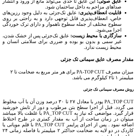
عایق صوتی:
این عایق تا حدی می‌تواند مانع از ورود و انتشار
صداهای مزاحم به داخل ساختمان شود.
قابلیت انعطاف‌پذیری:
عایق تک‌جزئی به دلیل وجود رزین‌های
خاص، انعطاف‌پذیری قابل توجهی دارد و به راحتی بر روی
سطوح مختلف از جمله سطوح ناهموار و دارای ترک خوردگی
اجرا می‌شود.
سازگاری با محیط زیست:
عایق تک‌جزئی پس از خشک شدن،
غیر سمی و بدون بو بوده و ضرری برای سلامتی انسان و
محیط زیست ندارد.
مقدار مصرف عایق سیمانی تک جزئی
میزان مصرف PA-TOP CUT برای هر متر مربع به ضخامت تا ۲
میلیمتر ۱ تا۲ کیلوگرم می باشد.
روش مصرف سیمانی تک جزئی
PA_TOP CUT پودر با معادل ۲۷ تا ۳۰ درصد وزن آن با آب مخلوط
می گردد. قبل از اجرا سطح بتن مرطوب و دور از تابش خورشید
قرار گیرد. مواضعی که نیاز به PA_TOP CUT با غلظت بالا میباشد
میتوان در زمان ساخت از آب به مقدار کمتری در طرح اختلاط
اضافه نمود . پس از اجرای پرایمر PA_TOP CUT با قلم مویاتی یا
کاردک در دو لایه به ضخامت حداکثر ۲ میلیمتر با فاصله زمانی ۲۴