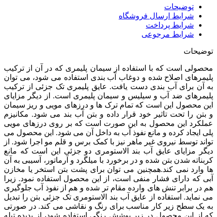
توضیحات
شرایط ارسال فروشگاه
شرایط پرداخت
شرایط مرجوعی
توضیحات
محصولی است که با استفاده از سیمان پلیمری که در آن از ترکیب
پلیمرهای اصلاح شده و دوغاب آب ‌بندی استفاده می ‌شود، می‌ توان
به آن برای آب بندی دست یافت. عایق پلیمری تک جزئی از ترکیب
پلیمرهای ضد آب و سیلیس و سیمان پلیمری است. از دیگر مزایای
این محصول این است که تمام ترک‌ ها و درزهای مویی و ریز سیمان
و بتن را تحت تاثیر خود قرار داده و بتن آب بند می‌ شود. مکانیزم
عملکرد این محصول به این صورت است که بر روی درزهای مویی
پلی ایجاد کرده و مانع نفوذ آب به داخل آن می‌ شود. این محصول می‌
تواند توسط نیروی غیر ماهر نیز با کمک برس و قلم ‌مو اجرا شود. از
دیگر مزایای عایق آب بند الاستومری دو جزئی این است که مانع
کربناته شدن بتن شده و در برخورد با میلگرد و آرماتور، آسیبی به آن
‌ها وارد نمی ‌کند.همچنین می ‌توان برای پشت بتن استخر یا مخازن
آبی که دارای فشار منفی است، از این محصول استفاده نمود. زیرا
هم در برابر تنش ‌های وارده مقام تر شده و هم از نفوذ آب جلوگیری
می‌ نماید. استفاده از عایق آب بند الاستومری تک جزئی بتن را تبدیل
به یک سطح زیر کار مناسب برای رنگ و نقاشی می‌ کند. در صورتی
که از این محصول در زیر پوشش رنگی استفاده شود، از پدیده تبله