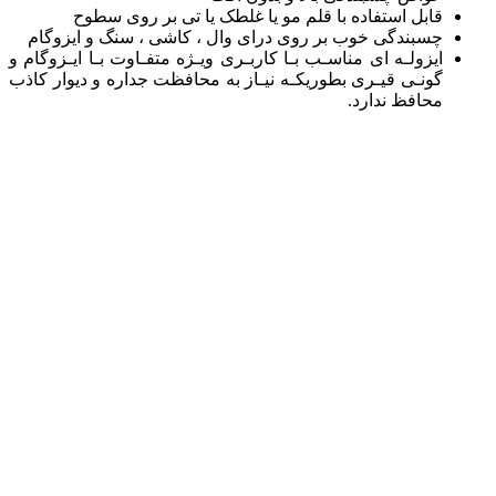
قابل استفاده با قلم مو یا غلطک یا تی بر روی سطوح
چسبندگی خوب بر روی درای وال ، کاشی ، سنگ و ایزوگام
ایزولـه ای مناسـب بـا کاربـری ویـژه متفـاوت بـا ایـزوگام و
گونـی قیـری بطوریکـه نیـاز به محافظت جداره و دیوار کاذب
محافظ ندارد.