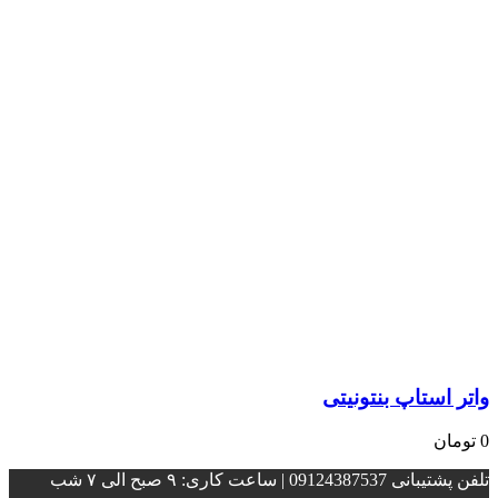
واتر استاپ بنتونیتی
0
تومان
تلفن پشتیبانی 09124387537 | ساعت کاری: ۹ صبح الی ۷ شب