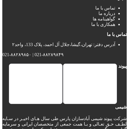
تماس با ما
درباره ما
گواهینامه ها
همکاری با ما
تماس با ما
آدرس دفتر: تهران،گیشا،جلال آل احمد، پلاک 133، واحد۲
021-۸۸۲۸۹۸۴۹ | 021-۸۸۲۸۹۸۵۰
پیوند
شیمی
شرکت پیوند شیمی آبادسازان پارس طی سال هـای اخیـر در سـایه
لطـف حـق تعـالی و بـا همت جمعی از متخصصان ایرانی و سرمایه