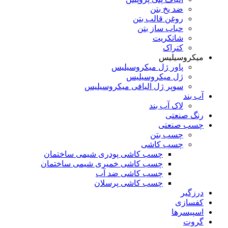
ضد یخ بتن
روغن قالب بتن
حباب ساز بتن
شاتکریت
کتراک
میکروسیلیس
پاور ژل میکروسیلیس
ژل میکروسیلیس
سوپر ژل الیافی میکروسیلیس
آب بند
لاک آب بند
رنگ صنعتی
چسب صنعتی
چسب بتن
چسب کاشی
چسب کاشی پودری شیمی ساختمان
چسب کاشی خمیری شیمی ساختمان
چسب کاشی ضد آب
چسب کاشی پرسلان
درزگیر
کفسازی
اسپیسرها
گروت