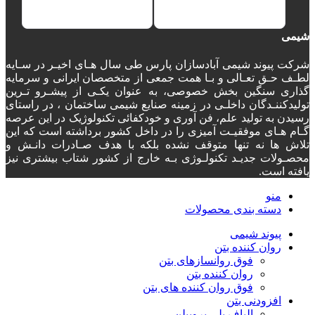
شیمی
شرکت پیوند شیمی آبادسازان پارس طی سال هـای اخیـر در سـایه
لطـف حـق تعـالی و بـا همت جمعی از متخصصان ایرانی و سرمایه
گذاری سنگین بخش خصوصی، به عنوان یکـی از پیشـرو تـرین
تولیدکننـدگان داخلـی در زمینه صنایع شیمی ساختمان ، در راستای
رسیدن به تولید علم، فن آوری و خودکفائی تکنولوژیک در این عرصه
گـام هـای موفقیـت آمیزی را در داخل کشور برداشته است که این
تلاش ها نه تنها متوقف نشده بلکه با هدف صـادرات دانـش و
محصـولات جدیـد تکنولـوژی بـه خارج از کشور شتاب بیشتری نیز
یافته است.
منو
دسته‌ بندی محصولات
پیوند شیمی
روان کننده بتن
فوق روانسازهای بتن
روان کننده بتن
فوق روان کننده های بتن
افزودنی بتن
الیاف پلی پروپیلن