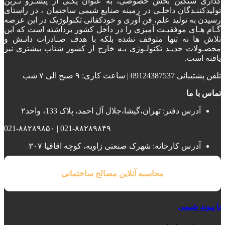
گذاری سنگین بخش خصوصی، به عنوان یکـی از پیشـرو تـرین
تولیدکننـدگان داخلـی در زمینه صنایع شیمی ساختمان ، در راستای
رسیدن به تولید علم، فن آوری و خودکفائی تکنولوژیک در این عرصه
گـام هـای موفقیـت آمیزی را در داخل کشور برداشته است که این
تلاش ها نه تنها متوقف نشده بلکه با هدف صـادرات دانـش و
محصـولات جدیـد تکنولـوژی بـه خارج از کشور شتاب بیشتری نیز
یافته است.
تلفن پشتیبانی 09124387537 | ساعت کاری: ۹ صبح الی ۷ شب
تماس با ما
آدرس دفتر: تهران،گیشا،جلال آل احمد، پلاک 133، واحد۲
021-۸۸۲۸۹۸۴۹ | 021-۸۸۲۸۹۸۵۰
آدرس کارخانه: شهرک صنعتی زاویه، کوچه اقاقیا ۳۰۷
محاسبه آنلاین مصالح ساختمانی
با پیوند شیمی