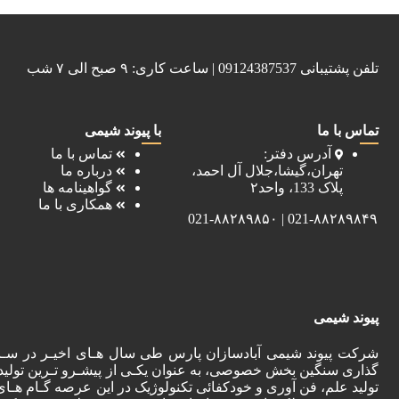
تلفن پشتیبانی 09124387537 | ساعت کاری: ۹ صبح الی ۷ شب
تماس با ما
با پیوند شیمی
آدرس دفتر:
تماس با ما
تهران،گیشا،جلال آل احمد،
درباره ما
پلاک 133، واحد۲
گواهینامه ها
همکاری با ما
021-۸۸۲۸۹۸۴۹ | 021-۸۸۲۸۹۸۵۰
پیوند شیمی
شرکت پیوند شیمی آبادسازان پارس طی سال هـای اخیـر در سـای
گذاری سنگین بخش خصوصی، به عنوان یکـی از پیشـرو تـرین تولیدک
تولید علم، فن آوری و خودکفائی تکنولوژیک در این عرصه گـام هـای