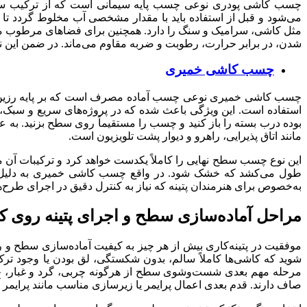
چسب کاشی پودری نوعی چسب پایه سیمانی است که از ترکیب سیما
می‌شود و قبل از استفاده باید با مقدار مشخصی آب مخلوط گردد تا ح
مثل کاشی، سرامیک و سنگ را دارد. همچنین برای فضاهای مرطوب مان
شدن، در برابر حرارت، رطوبت و ضربه مقاوم می‌ماند. در ضمن این 
چسب‌ کاشی خمیری
چسب کاشی خمیری نوعی چسب آماده مصرف است که بر پایه رزین‌های اک
استفاده است. این ویژگی باعث شده که در پروژه‌های سریع و سبک، 
بوده درب بسته را باز کنید و چسب را مستقیماً روی سطح بزنید. به عل
مانند اتاق پذیرایی، راهرو و دیوار پشت تلویزیون است.
این نوع چسب سطح نهایی را کاملاً یکدست خواهد کرد و ترکیبات آن معم
طول می‌کشد که خشک شود. در واقع چسب کاشی خمیری به‌ دلیل ن
به‌خصوص برای هنرمندان پتینه که نیاز به کنترل دقیق در اجرای طرح‌ها
مراحل آماده‌سازی سطح و اجرای پتینه روی 
موفقیت در پتینه‌کاری بیش از هر چیز به کیفیت آماده‌سازی سطح و
شوید که کاشی‌ها کاملاً سالم، بدون شکستگی، لق بودن یا وجود ترک
مرحله مهم بعدی شست‌وشوی سطح از هرگونه چربی، گرد و غبار، جرم
صاف دارند. قدم بعدی اعمال پرایمر یا زیرسازی مناسب مانند پرایمر آ