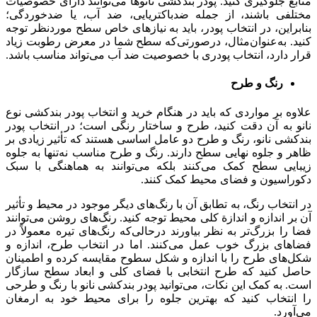
منابع جلوگیری کنید. پودر بندکشی نانوها می‌توانند دارای خصوصیات
مختلفی باشند، از جمله ضدباکتریایی، ضد آب، یا ضدخوردگی؛
بنابراین، در انتخاب پودر، باید به نیازهای خاص سطح موردنظر توجه
کنید. به‌عنوان‌مثال، درصورتی‌که سطح شما در معرض رطوبت زیاد
قرار دارد، انتخاب پودری با خصوصیت ضد آب می‌تواند مناسب باشد.
رنگ و طرح
علاوه بر مواردی که باید در هنگام خرید و انتخاب پودر بندکشی نوع
نانو به آن دقت کنید، طرح و ساختار رنگی است؛ در انتخاب پودر
بندکشی نانو، رنگ و طرح دو عامل اساسی هستند که تأثیر زیادی بر
ظاهر و جلوه نهایی سطح دارند. رنگ و طرح مناسب نه‌تنها به جلوه
زیبایی سطح کمک می‌کنند بلکه می‌توانند به هماهنگی با سبک
دکوراسیون و فضای محیط کمک کنند.
در انتخاب رنگ، به تطابق آن با رنگ‌های دیگر موجود در محیط و تأثیر
آن بر اندازه و اندازة کلی محیط توجه کنید. رنگ‌های روشن می‌توانند
فضا را بزرگ‌تر به نظر بیاورند درحالی‌که رنگ‌های تیره معمولاً در
فضاهای بزرگ خوب عمل می‌کنند. اما در انتخاب طرح، اندازه و
شکل‌های طرح را با اندازه و شکل سطوح مقایسه کرده و اطمینان
حاصل کنید که طرح انتخابی با فضای کلی و ابعاد سطح سازگار
است. به کمک این نکات، می‌توانید پودر بندکشی نانو با رنگ و طرحی
را انتخاب کنید که بهترین جلوه را برای محیط خود به ارمغان
می‌آورد.