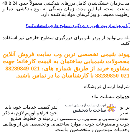
مدت‌زمان خشک‌شدن کامل درزهای بندکشی معمولاً حدود 24 تا 48
ساعت است، اما این مدت زمان بستگی به نوع بندکشی، دما و
رطوبت محیط، و ویژگی‌های مواد بندکننده دارد.
آیا می‌توانم از پودر نانو برای درزگیری سطوح خارجی استفاده کنم؟
بله می‌توانید از پودر نانو برای درزگیری سطوح خارجی نیز استفاده
کنید.
پیوند شیمی تخصصی ترین وب سایت فروش آنلاین
محصولات شیمیایی ساختمان
به قیمت کارخانه؛ جهت
مشاوره خرید از طریق شماره های: 021-88289849 |
021-88289850 با کارشناسان ما در تماس باشید.
شرایط ارسال فروشگاه
خدمات وبسایت ما :
این یک سایت آزمایشی است
بر این باوریم که برای ارتقای هر چه بیشتر کیفیت خدمات خود، باید
ساخت با دیجیتس
بستری بر مبنای اعتماد برای مشتریان خود فراهم آوریم لازم به ذکر
است راهنمایی و مشاوره ی تخصصی در زمینه ی خطوط صنایع
چوب و مصنوعات چوب ، موارد ساختمانی و تخصصی بتن از وظایف
وخدمات مهندسین و متخصصین ماست.