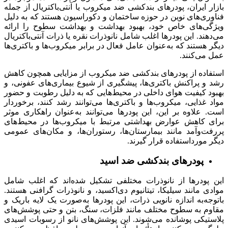
بازار ایران، پودرهای بندکشی ضد میکروب یا آنتی‌باکتریال از جمله
فناوری‌های نوین در حوزه ساختمان و دکوراسیون هستند که به دلیل
ویژگی‌های خاص خود، بهبود بهداشت و بهداشت سطوح را ارائه
می‌دهند. این پودرها اغلب شامل نانوذرات نقره یا ذرات آنتی‌باکتریال
دیگر هستند که به‌عنوان عامل فعال در برابر میکروب‌ها و باکتری‌ها
عمل می‌کنند.
استفاده از پودرهای بندکشی ضد میکروب از مزایایی همچون کاهش
رشد و پراکنش باکتری‌ها، پیشگیری از شیوع بیماری‌های عفونی، و
بهبود کیفیت هوای داخلی در محیط‌هایی که به دلیل رطوبت و حضور
مواد غذایی، میکروب‌ها و باکتری‌ها می‌توانند رشد کنند، برخوردار
است. علاوه بر این، این پودرها می‌توانند به‌عنوان راهکاری موثر
برای کاهش عوارض بهداشتی مرتبط با میکروب‌ها در محیط‌های
پررفت‌وآمد مانند بیمارستان‌ها، رستوران‌ها، و مکان‌های عمومی
دیگر مورداستفاده قرار گیرند.
پودرهای بندکشی ضد اسید
این پودرها از نانوذرات مختلفی تشکیل شده‌اند که اغلب شامل
موادی مانند سیلیکا، تیتانیوم دی‌اکسید، و نانوذرات گرافنی هستند.
باتوجه‌به اندازه نانویی ذرات، این پودرها به‌صورت یک لایه باریک و
مقاوم به سطوح مختلف مانند فلزات، سنگ، بتن و حتی پوشش‌های
پلاستیکی پوشانده می‌شوند. این پوشش‌های نانو از رسوبات اسیدی