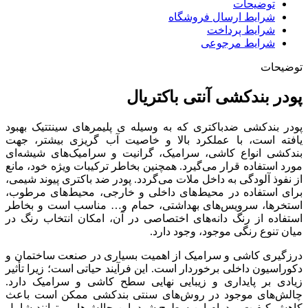
توضیحات
شرایط ارسال فروشگاه
شرایط پرداخت
شرایط مرجوعی
توضیحات
پودر بندکشی آنتی باکتریال
پودر بندکشی ضدباکتری که به وسیله ی پلیمرهای سینتتیک بهبود
یافته است، با عملکرد بالا و خاصیت آب گریزی بیشتر، جهت
بندکشی انواع کاشی، سرامیک، گرانیت و سرامیک‌های شیشه‌ای
مورد استفاده قرار می‌گیرد. همچنین بخاطر ترکیبات ویژه خود، مانع
از نفوذ آلودگی به داخل ملات می‌گردد. پودر ضد باکتری پیوند شیمی،
برای استفاده در محیط‌های داخلی و خارجی، محیط‌های مرطوب،
استخرها، سرویس‌های بهداشتی، حمام و… مناسب است و بخاطر
استفاده از رنگ دانه‌های اختصاصی در آن، امکان انتخاب رنگ در
میان تنوع رنگی موجود، وجود دارد.
درزگیری کاشی و سرامیک از اهمیت بسیاری در صنعت ساختمان و
دکوراسیون داخلی برخوردار است. این فرآیند حیاتی است؛ زیرا تأثیر
زیادی بر پایداری و زیبایی نهایی سطح کاشی و سرامیک دارد.
چالش‌های موجود در روش‌های سنتی بندکشی ممکن است باعث
کاهش کیفیت و دوام این سطوح شود. این چالش‌ها می‌توانند شامل