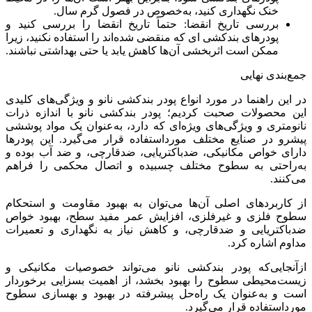
خنک نگهداری کنید، به‌خصوص در فصول گرم سال.
بررسی تاریخ انقضا: حتماً تاریخ انقضا را بررسی کنید و
پودرهای بندکشی ای که منقضی شده‌اند را استفاده نکنید، زیرا
ممکن است اثربخشی آن‌ها کاهش یابد یا حتی بهداشتی نباشند.
جمع‌بندی نهایی
در این راهنما در مورد انواع پودر بندکشی نانو و ویژگی‌های کلیدی
این محصولات صحبت کردیم؛ پودر بندکشی نانو با اندازه ذرات
نانومتری و ویژگی‌های ویژه‌ای که دارد، به‌عنوان یک مواد پوششی
پیشرو در صنایع مختلف مورداستفاده قرار می‌گیرد. این پودرها
دارای خواص مکانیکی، ضدباکتریایی، ضدقارچی، و ضد آب بوده و
به‌راحتی به سطوح مختلف چسبیده و اتصال محکمی را فراهم
می‌کنند.
از کاربردهای اصلی آن‌ها می‌توان به بهبود مقاومت و استحکام
سطوح فلزی و غیرفلزی، افزایش عمر مفید سطح، بهبود خواص
ضدباکتریایی و ضدقارچی، و کاهش نیاز به نگهداری و تعمیرات
مداوم اشاره کرد.
ازآنجایی‌که پودر بندکشی نانو می‌تواند خصوصیات مکانیکی و
زیست‌محیطی سطوح را بهبود بخشد، از اهمیت بسزایی برخوردار
است و به‌عنوان یک راه‌حل پیشرفته در بهبود و بهسازی سطوح
مورداستفاده قرار می‌گیرد.