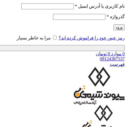
نام کاربری یا آدرس ایمیل
*
گذرواژه
*
ورود
رمز عبور خود را فراموش کرده اید؟
مرا به خاطر بسپار
0
موارد
0
تومان
09124387537
فهرست