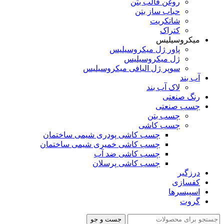
روغن قالب بتن
حباب ساز بتن
شاتکریت
کتراک
میکروسیلیس
پاور ژل میکروسیلیس
ژل میکروسیلیس
سوپر ژل الیافی میکروسیلیس
آب بند
لاک آب بند
رنگ صنعتی
چسب صنعتی
چسب بتن
چسب کاشی
چسب کاشی پودری شیمی ساختمان
چسب کاشی خمیری شیمی ساختمان
چسب کاشی ضد آب
چسب کاشی پرسلان
درزگیر
کفسازی
اسپیسرها
گروت
جست و جو