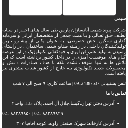
شیمی
شرکت پیوند شیمی آبادسازان پارس طی سال هـای اخیـر در سـایه
لطـف حـق تعـالی و بـا همت جمعی از متخصصان ایرانی و سرمایه
گذاری سنگین بخش خصوصی، به عنوان یکـی از پیشـرو تـرین
تولیدکننـدگان داخلـی در زمینه صنایع شیمی ساختمان ، در راستای
رسیدن به تولید علم، فن آوری و خودکفائی تکنولوژیک در این عرصه
گـام هـای موفقیـت آمیزی را در داخل کشور برداشته است که این
تلاش ها نه تنها متوقف نشده بلکه با هدف صـادرات دانـش و
محصـولات جدیـد تکنولـوژی بـه خارج از کشور شتاب بیشتری نیز
یافته است.
تلفن پشتیبانی 09124387537 | ساعت کاری: ۹ صبح الی ۷ شب
تماس با ما
آدرس دفتر: تهران،گیشا،جلال آل احمد، پلاک 133، واحد۲
021-۸۸۲۸۹۸۴۹ | 021-۸۸۲۸۹۸۵۰
آدرس کارخانه: شهرک صنعتی زاویه، کوچه اقاقیا ۳۰۷