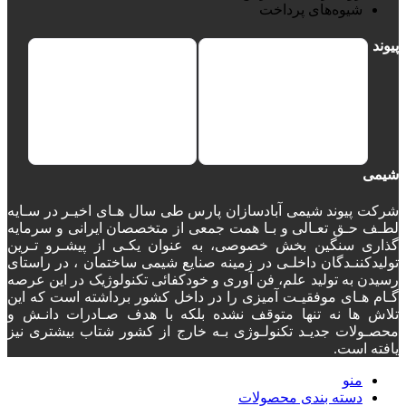
شیوه‌های پرداخت
پیوند
شیمی
شرکت پیوند شیمی آبادسازان پارس طی سال هـای اخیـر در سـایه
لطـف حـق تعـالی و بـا همت جمعی از متخصصان ایرانی و سرمایه
گذاری سنگین بخش خصوصی، به عنوان یکـی از پیشـرو تـرین
تولیدکننـدگان داخلـی در زمینه صنایع شیمی ساختمان ، در راستای
رسیدن به تولید علم، فن آوری و خودکفائی تکنولوژیک در این عرصه
گـام هـای موفقیـت آمیزی را در داخل کشور برداشته است که این
تلاش ها نه تنها متوقف نشده بلکه با هدف صـادرات دانـش و
محصـولات جدیـد تکنولـوژی بـه خارج از کشور شتاب بیشتری نیز
یافته است.
منو
دسته‌ بندی محصولات