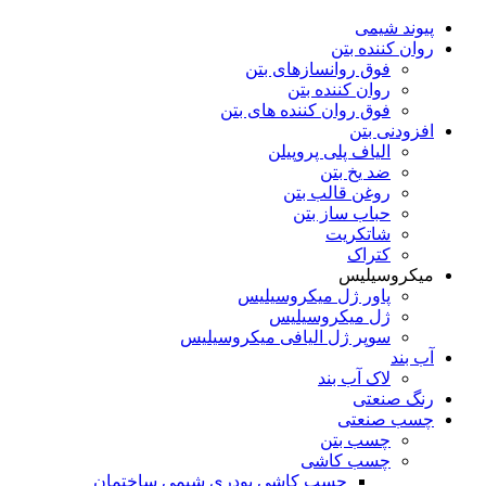
پیوند شیمی
روان کننده بتن
فوق روانسازهای بتن
روان کننده بتن
فوق روان کننده های بتن
افزودنی بتن
الیاف پلی پروپیلن
ضد یخ بتن
روغن قالب بتن
حباب ساز بتن
شاتکریت
کتراک
میکروسیلیس
پاور ژل میکروسیلیس
ژل میکروسیلیس
سوپر ژل الیافی میکروسیلیس
آب بند
لاک آب بند
رنگ صنعتی
چسب صنعتی
چسب بتن
چسب کاشی
چسب کاشی پودری شیمی ساختمان