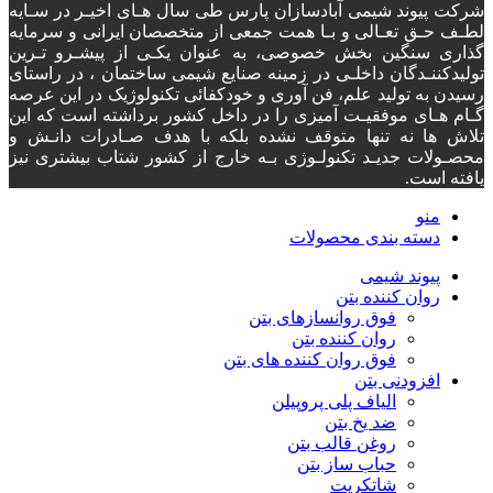
شرکت پیوند شیمی آبادسازان پارس طی سال هـای اخیـر در سـایه
لطـف حـق تعـالی و بـا همت جمعی از متخصصان ایرانی و سرمایه
گذاری سنگین بخش خصوصی، به عنوان یکـی از پیشـرو تـرین
تولیدکننـدگان داخلـی در زمینه صنایع شیمی ساختمان ، در راستای
رسیدن به تولید علم، فن آوری و خودکفائی تکنولوژیک در این عرصه
گـام هـای موفقیـت آمیزی را در داخل کشور برداشته است که این
تلاش ها نه تنها متوقف نشده بلکه با هدف صـادرات دانـش و
محصـولات جدیـد تکنولـوژی بـه خارج از کشور شتاب بیشتری نیز
یافته است.
منو
دسته‌ بندی محصولات
پیوند شیمی
روان کننده بتن
فوق روانسازهای بتن
روان کننده بتن
فوق روان کننده های بتن
افزودنی بتن
الیاف پلی پروپیلن
ضد یخ بتن
روغن قالب بتن
حباب ساز بتن
شاتکریت