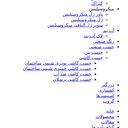
کتراک
میکروسیلیس
پاور ژل میکروسیلیس
ژل میکروسیلیس
سوپر ژل الیافی میکروسیلیس
آب بند
لاک آب بند
رنگ صنعتی
چسب صنعتی
چسب بتن
چسب کاشی
چسب کاشی پودری شیمی ساختمان
چسب کاشی خمیری شیمی ساختمان
چسب کاشی ضد آب
چسب کاشی پرسلان
درزگیر
کفسازی
اسپیسرها
گروت
خانه
محصولات
مقالات
گواهینامه ها