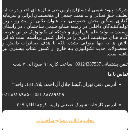
شرکت پیوند شیمی آبادسازان پارس طی سال هـای اخیـر در سـایه
لطـف حـق تعـالی و بـا همت جمعی از متخصصان ایرانی و سرمایه
گذاری سنگین بخش خصوصی، به عنوان یکـی از پیشـرو تـرین
تولیدکننـدگان داخلـی در زمینه صنایع شیمی ساختمان ، در راستای
رسیدن به تولید علم، فن آوری و خودکفائی تکنولوژیک در این عرصه
گـام هـای موفقیـت آمیزی را در داخل کشور برداشته است که این
تلاش ها نه تنها متوقف نشده بلکه با هدف صـادرات دانـش و
محصـولات جدیـد تکنولـوژی بـه خارج از کشور شتاب بیشتری نیز
یافته است.
تلفن پشتیبانی 09124387537 | ساعت کاری: ۹ صبح الی ۷ شب
تماس با ما
آدرس دفتر: تهران،گیشا،جلال آل احمد، پلاک 133، واحد۲
021-۸۸۲۸۹۸۴۹ | 021-۸۸۲۸۹۸۵۰
آدرس کارخانه: شهرک صنعتی زاویه، کوچه اقاقیا ۳۰۷
محاسبه آنلاین مصالح ساختمانی