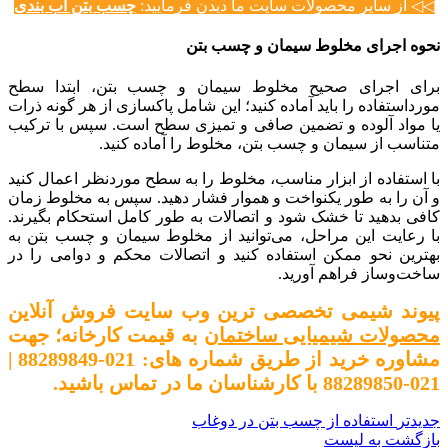
◁◁ از سایر محصولات سایت ما دیدن فرمایید:
چسب بتن آب بندی
نحوه اجرای مخلوط سیمان و چسب بتن
برای اجرای صحیح مخلوط سیمان و چسب بتن، ابتدا سطح
مورداستفاده را باید آماده کنید؛ این شامل پاکسازی از هر گونه ذرات
یا مواد آلوده و تضمین صافی و تمیزی سطح است. سپس با ترکیب
متناسب از سیمان و چسب بتن، مخلوط را آماده کنید.
با استفاده از ابزار مناسب، مخلوط را به سطح موردنظر اعمال کنید
و آن را به طور یکنواخت و هموار فشار دهید. سپس به مخلوط زمان
کافی بدهید تا خشک شود و اتصالات به طور کامل استحکام بگیرند.
با رعایت این مراحل، می‌توانید از مخلوط سیمان و چسب بتن به
بهترین نحو ممکن استفاده کنید و اتصالات محکم و دوامی را در
ساخت‌وساز فراهم آورید.
پیوند شیمی تخصصی ترین وب سایت فروش آنلاین
محصولات شیمیایی ساختمان
به قیمت کارخانه؛ جهت
مشاوره خرید از طریق شماره های: 021-88289849 |
021-88289850 با کارشناسان ما در تماس باشید.
جدیدتر
استفاده از چسب بتن در دوغاب
بازگشت به لیست