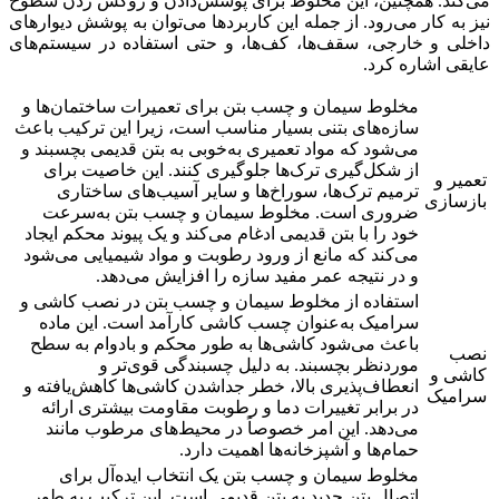
می‌کند. همچنین، این مخلوط برای پوشش‌دادن و روکش زدن سطوح
نیز به کار می‌رود. از جمله این کاربردها می‌توان به پوشش دیوارهای
داخلی و خارجی، سقف‌ها، کف‌ها، و حتی استفاده در سیستم‌های
عایقی اشاره کرد.
مخلوط سیمان و چسب بتن برای تعمیرات ساختمان‌ها و
سازه‌های بتنی بسیار مناسب است، زیرا این ترکیب باعث
می‌شود که مواد تعمیری به‌خوبی به بتن قدیمی بچسبند و
از شکل‌گیری ترک‌ها جلوگیری کنند. این خاصیت برای
تعمیر و
ترمیم ترک‌ها، سوراخ‌ها و سایر آسیب‌های ساختاری
بازسازی
ضروری است. مخلوط سیمان و چسب بتن به‌سرعت
خود را با بتن قدیمی ادغام می‌کند و یک پیوند محکم ایجاد
می‌کند که مانع از ورود رطوبت و مواد شیمیایی می‌شود
و در نتیجه عمر مفید سازه را افزایش می‌دهد.
استفاده از مخلوط سیمان و چسب بتن در نصب کاشی و
سرامیک به‌عنوان چسب کاشی کارآمد است. این ماده
باعث می‌شود کاشی‌ها به طور محکم و بادوام به سطح
نصب
موردنظر بچسبند. به دلیل چسبندگی قوی‌تر و
کاشی و
انعطاف‌پذیری بالا، خطر جداشدن کاشی‌ها کاهش‌یافته و
سرامیک
در برابر تغییرات دما و رطوبت مقاومت بیشتری ارائه
می‌دهد. این امر خصوصاً در محیط‌های مرطوب مانند
حمام‌ها و آشپزخانه‌ها اهمیت دارد.
مخلوط سیمان و چسب بتن یک انتخاب ایده‌آل برای
اتصال بتن جدید به بتن قدیمی است. این ترکیب به طور