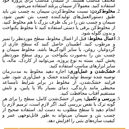
مختلف مناسب هستند. از سیمان مناسب برای پروژه خود
استفاده کنید. معمولاً از سیمان پرتلند استفاده می‌شود.
مخلوط‌کردن:
نسبت مخلوط‌کردن سیمان به چسب بتن باید
طبق دستورالعمل‌های تولیدکننده چسب بتن تعیین شود.
سیمان و چسب بتن را در یک ظرف بزرگ با هم مخلوط کنید.
از مخلوط‌کن برقی یا دستی استفاده کنید تا مخلوط یکنواخت
و بدون گلوله شود.
اعمال مخلوط:
قبل از اعمال مخلوط، سطح موردنظر را تمیز
و مرطوب کنید. اطمینان حاصل کنید که سطح عاری از
گردوغبار، روغن، یا سایر آلودگی‌ها باشد. مخلوط سیمان و
چسب بتن را به‌صورت یکنواخت بر روی سطح موردنظر
پخش کنید. بسته به نوع پروژه، می‌توانید از کاردک، ماله، یا
سایر ابزارهای مناسب استفاده کنید.
خشک‌شدن و عمل‌آوری:
اجازه دهید مخلوط به مدت‌زمان
توصیه شده توسط تولیدکننده خشک و عمل‌آوری شود. طی
فرایند خشک‌شدن، از مخلوط در برابر شرایط نامساعد
محیطی مانند بارندگی، دمای بسیار بالا یا پایین، و تابش
مستقیم آفتاب محافظت کنید.
بررسی و تکمیل:
پس از خشک‌شدن کامل، سطح را برای هر
گونه ترک یا نقص بررسی کنید. اگر لازم است، ترمیم لازم را
انجام دهید تا سطح مطلوب به دست آید. استفاده صحیح از
چسب بتن و سیمان می‌تواند به طور قابل‌توجهی عمر و
کیفیت سازه‌های بتنی را افزایش دهد.