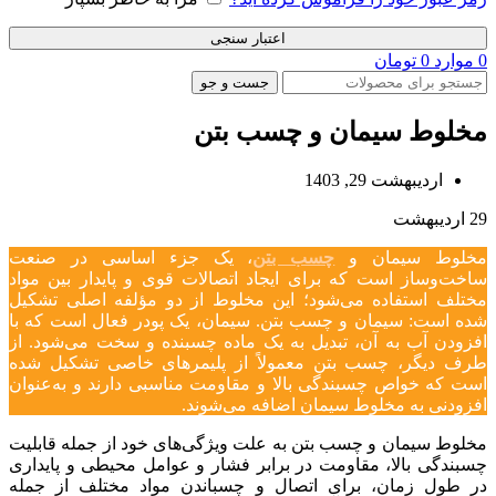
اعتبار سنجی
0
موارد
0
تومان
جست و جو
مخلوط سیمان و چسب بتن
اردیبهشت 29, 1403
29
اردیبهشت
مخلوط سیمان و
چسب بتن
، یک جزء اساسی در صنعت
ساخت‌وساز است که برای ایجاد اتصالات قوی و پایدار بین مواد
مختلف استفاده می‌شود؛ این مخلوط از دو مؤلفه اصلی تشکیل
شده است: سیمان و چسب بتن. سیمان، یک پودر فعال است که با
افزودن آب به آن، تبدیل به یک ماده چسبنده و سخت می‌شود. از
طرف دیگر، چسب بتن معمولاً از پلیمرهای خاصی تشکیل شده
است که خواص چسبندگی بالا و مقاومت مناسبی دارند و به‌عنوان
افزودنی به مخلوط سیمان اضافه می‌شوند.
مخلوط سیمان و چسب بتن به علت ویژگی‌های خود از جمله قابلیت
چسبندگی بالا، مقاومت در برابر فشار و عوامل محیطی و پایداری
در طول زمان، برای اتصال و چسباندن مواد مختلف از جمله