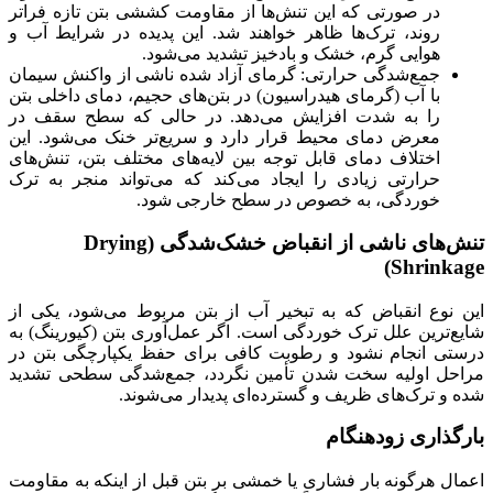
در صورتی که این تنش‌ها از مقاومت کششی بتن تازه فراتر
روند، ترک‌ها ظاهر خواهند شد. این پدیده در شرایط آب و
هوایی گرم، خشک و بادخیز تشدید می‌شود.
جمع‌شدگی حرارتی: گرمای آزاد شده ناشی از واکنش سیمان
با آب (گرمای هیدراسیون) در بتن‌های حجیم، دمای داخلی بتن
را به شدت افزایش می‌دهد. در حالی که سطح سقف در
معرض دمای محیط قرار دارد و سریع‌تر خنک می‌شود. این
اختلاف دمای قابل توجه بین لایه‌های مختلف بتن، تنش‌های
حرارتی زیادی را ایجاد می‌کند که می‌تواند منجر به ترک
خوردگی، به خصوص در سطح خارجی شود.
تنش‌های ناشی از انقباض خشک‌شدگی (Drying
Shrinkage)
این نوع انقباض که به تبخیر آب از بتن مربوط می‌شود، یکی از
شایع‌ترین علل ترک خوردگی است. اگر عمل‌آوری بتن (کیورینگ) به
درستی انجام نشود و رطوبت کافی برای حفظ یکپارچگی بتن در
مراحل اولیه سخت شدن تأمین نگردد، جمع‌شدگی سطحی تشدید
شده و ترک‌های ظریف و گسترده‌ای پدیدار می‌شوند.
بارگذاری زودهنگام
اعمال هرگونه بار فشاری یا خمشی بر بتن قبل از اینکه به مقاومت