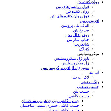
روان کننده بتن
فوق روانسازهای بتن
روان کننده بتن
فوق روان کننده های بتن
افزودنی بتن
الیاف پلی پروپیلن
ضد یخ بتن
روغن قالب بتن
حباب ساز بتن
شاتکریت
کتراک
میکروسیلیس
پاور ژل میکروسیلیس
ژل میکروسیلیس
سوپر ژل الیافی میکروسیلیس
آب بند
لاک آب بند
رنگ صنعتی
چسب صنعتی
چسب بتن
چسب کاشی
چسب کاشی پودری شیمی ساختمان
چسب کاشی خمیری شیمی ساختمان
چسب کاشی ضد آب