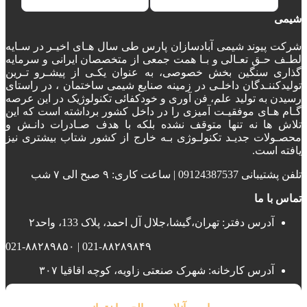
شیمی
شرکت پیوند شیمی آبادسازان پارس طی سال هـای اخیـر در سـایه
لطـف حـق تعـالی و بـا همت جمعی از متخصصان ایرانی و سرمایه
گذاری سنگین بخش خصوصی، به عنوان یکـی از پیشـرو تـرین
تولیدکننـدگان داخلـی در زمینه صنایع شیمی ساختمان ، در راستای
رسیدن به تولید علم، فن آوری و خودکفائی تکنولوژیک در این عرصه
گـام هـای موفقیـت آمیزی را در داخل کشور برداشته است که این
تلاش ها نه تنها متوقف نشده بلکه با هدف صـادرات دانـش و
محصـولات جدیـد تکنولـوژی بـه خارج از کشور شتاب بیشتری نیز
یافته است.
تلفن پشتیبانی 09124387537 | ساعت کاری: ۹ صبح الی ۷ شب
تماس با ما
آدرس دفتر: تهران،گیشا،جلال آل احمد، پلاک 133، واحد۲
021-۸۸۲۸۹۸۴۹ | 021-۸۸۲۸۹۸۵۰
آدرس کارخانه: شهرک صنعتی زاویه، کوچه اقاقیا ۳۰۷