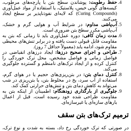
حفظ رطوبت:
پوشاندن سطح بتن با پارچه‌های مرطوب،
کیسه‌های گونی خیس، پلاستیک، یا استفاده از مواد عمل‌آوری
(Curing Compounds) که لایه‌ای نفوذناپذیر بر سطح ایجاد
می‌کنند.
آب‌پاشی مداوم:
در شرایط آب و هوایی گرم و خشک،
آب‌پاشی مکرر سطح بتن ضروری است.
مدت زمان کافی:
دوره عمل‌آوری باید تا زمانی که بتن به
مقاومت قابل قبولی دست یافته و در برابر تنش‌های محیطی
مقاوم شود، ادامه یابد (معمولاً حداقل 7 روز).
طراحی و اجرای صحیح درزها:
ایجاد درزهای انقباضی در
فواصل زمانی و فواصل مشخص، محل ترک خوردگی را
کنترل کرده و از ایجاد ترک‌های نامنظم و گسترده جلوگیری
می‌کند.
کنترل دمای بتن:
در بتن‌ریزی‌های حجیم یا در هوای گرم،
استفاده از آب سرد، یخ در مخلوط بتن، یا بتن‌ریزی در شب
می‌تواند به کاهش دمای بتن و تنش‌های حرارتی کمک کند.
جلوگیری از بارگذاری زودهنگام:
اطمینان از اینکه بتن به
مقاومت طراحی شده خود رسیده است، قبل از اعمال
بارهای سازه‌ای یا غیرسازه‌ای.
ترمیم ترک‌های بتن سقف
در صورتی که ترک خوردگی رخ داد، بسته به شدت و نوع ترک،