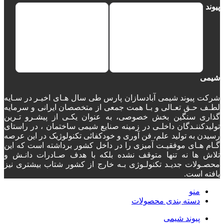
پیوند
شیمی
شرکت پیوند شیمی آبادسازان پارس طی سال هـای اخیـر در سـایه
لطـف حـق تعـالی و بـا همت جمعی از متخصصان ایرانی و سرمایه
گذاری سنگین بخش خصوصی، به عنوان یکـی از پیشـرو تـرین
تولیدکننـدگان داخلـی در زمینه صنایع شیمی ساختمان ، در راستای
رسیدن به تولید علم، فن آوری و خودکفائی تکنولوژیک در این عرصه
گـام هـای موفقیـت آمیزی را در داخل کشور برداشته است که این
تلاش ها نه تنها متوقف نشده بلکه با هدف صـادرات دانـش و
محصـولات جدیـد تکنولـوژی بـه خارج از کشور شتاب بیشتری نیز
یافته است.
منو
دسته‌ بندی محصولات
پیوند شیمی