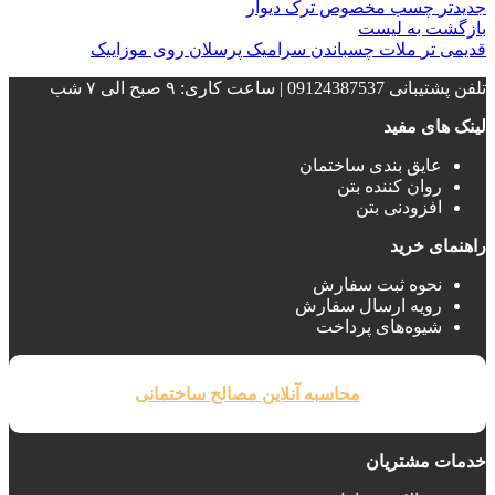
جدیدتر
چسب مخصوص ترک دیوار
بازگشت به لیست
قدیمی تر
ملات چسباندن سرامیک پرسلان روی موزاییک
تلفن پشتیبانی 09124387537 | ساعت کاری: ۹ صبح الی ۷ شب
لینک های مفید
عایق بندی ساختمان‌
روان کننده بتن
افزودنی بتن
راهنمای خرید
نحوه ثبت سفارش
رویه ارسال سفارش
شیوه‌های پرداخت
محاسبه آنلاین مصالح ساختمانی
خدمات مشتریان