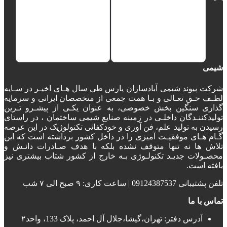
شیمی
شرکت پیوند شیمی آبادسازان پارس طی سال هـای اخیـر در سـایه
لطـف حـق تعـالی و بـا همت جمعی از متخصصان ایرانی و سرمایه
گذاری سنگین بخش خصوصی، به عنوان یکـی از پیشـرو تـرین
تولیدکننـدگان داخلـی در زمینه صنایع شیمی ساختمان ، در راستای
رسیدن به تولید علم، فن آوری و خودکفائی تکنولوژیک در این عرصه
گـام هـای موفقیـت آمیزی را در داخل کشور برداشته است که این
تلاش ها نه تنها متوقف نشده بلکه با هدف صـادرات دانـش و
محصـولات جدیـد تکنولـوژی بـه خارج از کشور شتاب بیشتری نیز
یافته است.
تلفن پشتیبانی 09124387537 | ساعت کاری: ۹ صبح الی ۷ شب
تماس با ما
آدرس دفتر: تهران،گیشا،جلال آل احمد، پلاک 133، واحد۲