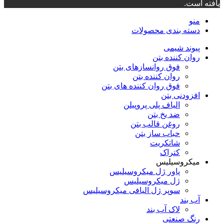
یافته است.
منو
دسته‌ بندی محصولات
پیوند شیمی
روان کننده بتن
فوق روانسازهای بتن
روان کننده بتن
فوق روان کننده های بتن
افزودنی بتن
الیاف پلی پروپیلن
ضد یخ بتن
روغن قالب بتن
حباب ساز بتن
شاتکریت
کتراک
میکروسیلیس
پاور ژل میکروسیلیس
ژل میکروسیلیس
سوپر ژل الیافی میکروسیلیس
آب بند
لاک آب بند
رنگ صنعتی