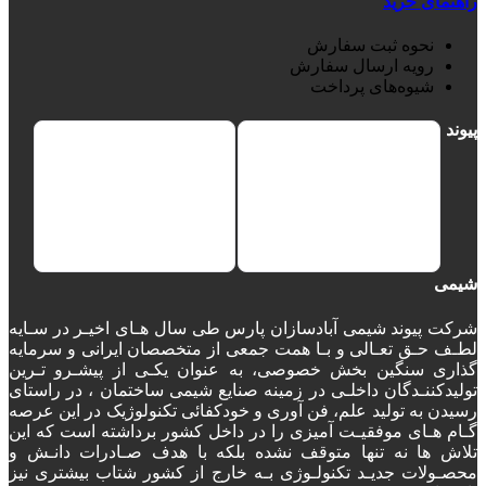
راهنمای خرید
نحوه ثبت سفارش
رویه ارسال سفارش
شیوه‌های پرداخت
پیوند
شیمی
شرکت پیوند شیمی آبادسازان پارس طی سال هـای اخیـر در سـایه
لطـف حـق تعـالی و بـا همت جمعی از متخصصان ایرانی و سرمایه
گذاری سنگین بخش خصوصی، به عنوان یکـی از پیشـرو تـرین
تولیدکننـدگان داخلـی در زمینه صنایع شیمی ساختمان ، در راستای
رسیدن به تولید علم، فن آوری و خودکفائی تکنولوژیک در این عرصه
گـام هـای موفقیـت آمیزی را در داخل کشور برداشته است که این
تلاش ها نه تنها متوقف نشده بلکه با هدف صـادرات دانـش و
محصـولات جدیـد تکنولـوژی بـه خارج از کشور شتاب بیشتری نیز