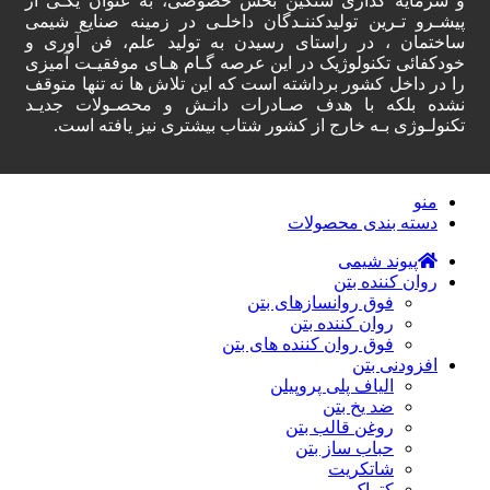
و سرمایه گذاری سنگین بخش خصوصی، به عنوان یکـی از
پیشـرو تـرین تولیدکننـدگان داخلـی در زمینه صنایع شیمی
ساختمان ، در راستای رسیدن به تولید علم، فن آوری و
خودکفائی تکنولوژیک در این عرصه گـام هـای موفقیـت آمیزی
را در داخل کشور برداشته است که این تلاش ها نه تنها متوقف
نشده بلکه با هدف صـادرات دانـش و محصـولات جدیـد
تکنولـوژی بـه خارج از کشور شتاب بیشتری نیز یافته است.
منو
دسته‌ بندی محصولات
پیوند شیمی
روان کننده بتن
فوق روانسازهای بتن
روان کننده بتن
فوق روان کننده های بتن
افزودنی بتن
الیاف پلی پروپیلن
ضد یخ بتن
روغن قالب بتن
حباب ساز بتن
شاتکریت
کتراک