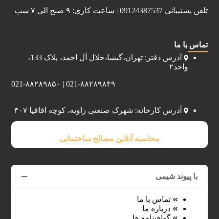
تلفن پشتیبانی 09124387537 | ساعت کاری: ۹ صبح الی ۷ شب
تماس با ما
آدرس دفتر: تهران،گیشا،جلال آل احمد، پلاک 133،
واحد۲
021-۸۸۲۸۹۸۴۹ | 021-۸۸۲۸۹۸۵۰
آدرس کارخانه: شهرک صنعتی زاویه، کوچه اقاقیا ۳۰۷
محاسبه آنلاین مصالح ساختمانی
با پیوند شیمی
تماس با ما
درباره ما
گواهینامه ها