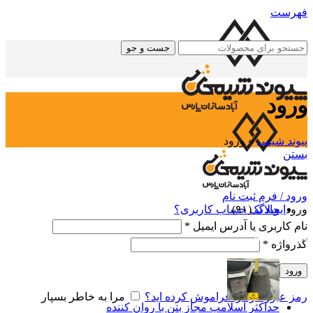
فهرست
جست و جو
ورود
پیوند شیمی
»
ورود
بستن
دسته ها
ورود / فرم ثبت نام
ورود
ایجاد یک حساب کاربری؟
وبلاگ
(۹۱)
نام کاربری یا آدرس ایمیل
*
پست های اخیر
گذرواژه
*
ورود
رمز عبور خود را فراموش کرده اید؟
مرا به خاطر بسپار
حداکثر اسلامپ مجاز بتن با روان کننده