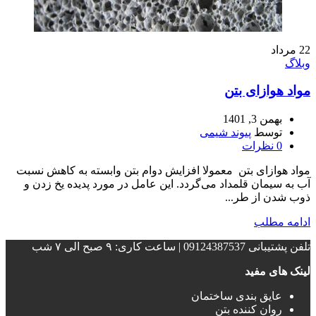
22
مرداد
وبلاگ
مواد هوازای بتن
بهمن 3, 1401
توسط
پیوند شیمی
0
نظرات
مواد هوازای بتن معمولا افزایش دوام بتن وابسته به کاهش نسبت
آب به سیمان قلمداد می‌گردد. این عامل در مورد پدیده یخ زدن و
ذوب شدن از طر...
ادامه مطلب
تلفن پشتیبانی 09124387537 | ساعت کاری: ۹ صبح الی ۷ شب
لینک های مفید
عایق بندی ساختمان‌
روان کننده بتن