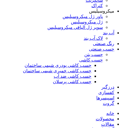
شاتکریت
کتراک
میکروسیلیس
پاور ژل میکروسیلیس
ژل میکروسیلیس
سوپر ژل الیافی میکروسیلیس
آب بند
لاک آب بند
رنگ صنعتی
چسب صنعتی
چسب بتن
چسب کاشی
چسب کاشی پودری شیمی ساختمان
چسب کاشی خمیری شیمی ساختمان
چسب کاشی ضد آب
چسب کاشی پرسلان
درزگیر
کفسازی
اسپیسرها
گروت
خانه
محصولات
مقالات