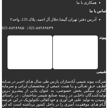
همکاری با ما
تماس با ما
آدرس دفتر: تهران،گیشا،جلال آل احمد، پلاک 133، واحد۲
021-۸۸۲۸۹۸۴۹ | 021-۸۸۲۸۹۸۵۰
پیوند
شیمی
شرکت پیوند شیمی آبادسازان پارس طی سال هـای اخیـر در سـایه
لطـف حـق تعـالی و بـا همت جمعی از متخصصان ایرانی و سرمایه
گذاری سنگین بخش خصوصی، به عنوان یکـی از پیشـرو تـرین
تولیدکننـدگان داخلـی در زمینه صنایع شیمی ساختمان ، در راستای
رسیدن به تولید علم، فن آوری و خودکفائی تکنولوژیک در این عرصه
گـام هـای موفقیـت آمیزی را در داخل کشور برداشته است که این