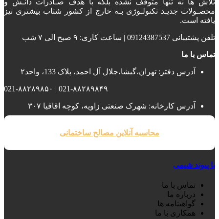
تلاش ها نه تنها متوقف نشده بلکه با هدف صـادرات دانـش و
محصـولات جدیـد تکنولـوژی بـه خارج از کشور شتاب بیشتری نیز
یافته است.
تلفن پشتیبانی 09124387537 | ساعت کاری: ۹ صبح الی ۷ شب
تماس با ما
آدرس دفتر: تهران،گیشا،جلال آل احمد، پلاک 133، واحد۲
021-۸۸۲۸۹۸۴۹ | 021-۸۸۲۸۹۸۵۰
آدرس کارخانه: شهرک صنعتی زاویه، کوچه اقاقیا ۳۰۷
محاسبه آنلاین مصالح ساختمانی
با پیوند شیمی
تماس با ما
درباره ما
گواهینامه ها
همکاری با ما