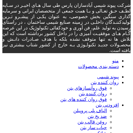
شرکت پیوند شیمی آبادسازان پارس طی سال هـای اخیـر در سـایه
لطـف حـق تعـالی و بـا همت جمعی از متخصصان ایرانی و سرمایه
گذاری سنگین بخش خصوصی، به عنوان یکـی از پیشـرو تـرین
تولیدکننـدگان داخلـی در زمینه صنایع شیمی ساختمان ، در راستای
رسیدن به تولید علم، فن آوری و خودکفائی تکنولوژیک در این عرصه
گـام هـای موفقیـت آمیزی را در داخل کشور برداشته است که این
تلاش ها نه تنها متوقف نشده بلکه با هدف صـادرات دانـش و
محصـولات جدیـد تکنولـوژی بـه خارج از کشور شتاب بیشتری نیز
یافته است.
منو
دسته‌ بندی محصولات
پیوند شیمی
روان کننده بتن
فوق روانسازهای بتن
روان کننده بتن
فوق روان کننده های بتن
افزودنی بتن
الیاف پلی پروپیلن
ضد یخ بتن
روغن قالب بتن
حباب ساز بتن