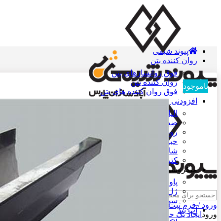
پیوند شیمی
روان کننده بتن
فوق روانسازهای بتن
روان کننده بتن
ناموجود
فوق روان کننده های بتن
افزودنی بتن
الیاف پلی پروپیلن
ضد یخ بتن
روغن قالب بتن
حباب ساز بتن
شاتکریت
کتراک
میکروسیلیس
پاور ژل میکروسیلیس
ژل میکروسیلیس
جست و جو
سوپر ژل الیافی میکروسیلیس
ورود / فرم ثبت نام
آب بند
ورود
ایجاد یک حساب کاربری؟