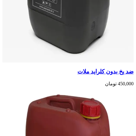
ضد یخ بدون کلراید ملات
450,000
تومان