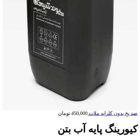
ضد یخ بدون کلراید ملات
450,000
تومان
کیورینگ پایه آب بتن