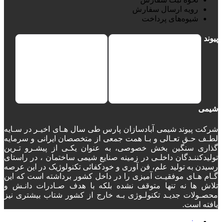
رویه ارسال سفارش
شیوه‌های پرداخت
پیوند
شیمی
شرکت پیوند شیمی آبادسازان پارس طی سال هـای اخیـر در سـایه
لطـف حـق تعـالی و بـا همت جمعی از متخصصان ایرانی و سرمایه
گذاری سنگین بخش خصوصی، به عنوان یکـی از پیشـرو تـرین
تولیدکننـدگان داخلـی در زمینه صنایع شیمی ساختمان ، در راستای
رسیدن به تولید علم، فن آوری و خودکفائی تکنولوژیک در این عرصه
گـام هـای موفقیـت آمیزی را در داخل کشور برداشته است که این
تلاش ها نه تنها متوقف نشده بلکه با هدف صـادرات دانـش و
محصـولات جدیـد تکنولـوژی بـه خارج از کشور شتاب بیشتری نیز
یافته است.
منو