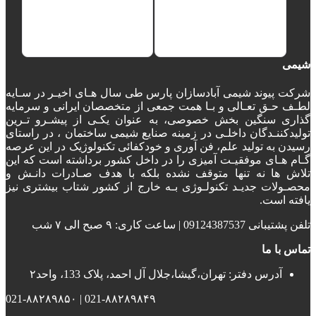
شیمی
شرکت پیوند شیمی آبادسازان پارس طی سال هـای اخیـر در سـایه
لطـف حـق تعـالی و بـا همت جمعی از متخصصان ایرانی و سرمایه
گذاری سنگین بخش خصوصی، به عنوان یکـی از پیشـرو تـرین
تولیدکننـدگان داخلـی در زمینه صنایع شیمی ساختمان ، در راستای
رسیدن به تولید علم، فن آوری و خودکفائی تکنولوژیک در این عرصه
گـام هـای موفقیـت آمیزی را در داخل کشور برداشته است که این
تلاش ها نه تنها متوقف نشده بلکه با هدف صـادرات دانـش و
محصـولات جدیـد تکنولـوژی بـه خارج از کشور شتاب بیشتری نیز
یافته است.
تلفن پشتیبانی 09124387537 | ساعت کاری: ۹ صبح الی ۷ شب
تماس با ما
آدرس دفتر: تهران،گیشا،جلال آل احمد، پلاک 133، واحد۲
021-۸۸۲۸۹۸۴۹ | 021-۸۸۲۸۹۸۵۰