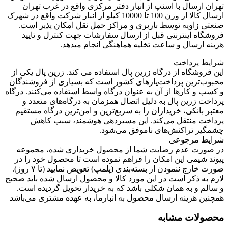
تهران ارسال با اسنپ از انبار دفتر مرکزی واقع در غرب تهران
ارسال کالا از وزن 100 تا 10000 کیلو از انبار شرکت واقع در شهرک
صنعتی زاویه توسط باربری و مراکز حمل نقل امکان پذیر است.
فروشگاه اینترنتی قبل از ارسال سفارشات جهت کنترل و تایید
هزینه ارسال و ساعت تخلیه هماهنگی انجام میدهد.
شرایط پرداخت
این فروشگاه از درگاه زرین پال استفاده می کند. زرین پال یکی از
محبوب‌ترین پرداخت‌یارهای کشور است که بسیاری از فروشندگان
و کسب و کارها از آن به عنوان درگاه واسط استفاده می‌کنند. درگاه
پرداخت زرین پال به دلیل اتصال همزمان به درگاه‌های متعدد و
معتبر بانکی، خریداران را به سریع‌ترین و امن‌ترین درگاه مستقیم
پرداخت منتقل می‌کند. این مسیردهی هوشمند، سبب کاهش
چشمگیر تراکنش‌های ناموفق می‌شود.
شرایط مرجوعی
در صورت عدم رضایت شما از محصول خریداری شده، مجموعه
پیوند شیمی این امکان را فراهم نموده است تا محصول خود را در
صورت خارج ننمودن از بسته‌بندی (پلمپ) تعویض نمایید (تا ۷ روز).
لازم به ذکر است در این مورد کالا و محصول ارسال شده باید صحیح
و سالم و به همان شکلی باشد که به خریدار تحویل گردیده است.
همچنین هزینه ارسال محصول به انبارما، به عهده مشتری می‌باشد
محصولات مشابه