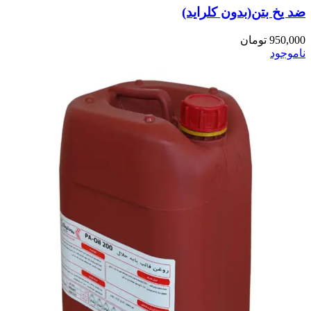
ضد یخ بتن(بدون کلراید)
950,000
تومان
ناموجود