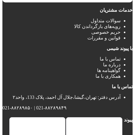
خدمات مشتریان
سوالات متداول
رویه‌های بازگرداندن کالا
حریم خصوصی
قوانین و مقررات
با پیوند شیمی
تماس با ما
درباره ما
گواهینامه ها
همکاری با ما
تماس با ما
آدرس دفتر: تهران،گیشا،جلال آل احمد، پلاک 133، واحد۲
021-۸۸۲۸۹۸۴۹ | 021-۸۸۲۸۹۸۵۰
پیوند