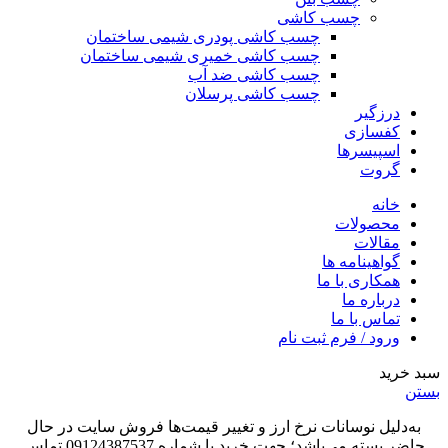
چسب کاشی
چسب کاشی پودری شیمی ساختمان
چسب کاشی خمیری شیمی ساختمان
چسب کاشی ضد آب
چسب کاشی پرسلان
درزگیر
کفسازی
اسپیسرها
گروت
خانه
محصولات
مقالات
گواهینامه ها
همکاری با ما
درباره ما
تماس با ما
ورود / فرم ثبت نام
سبد خرید
بستن
به‌دلیل نوسانات نرخ ارز و تغییر قیمت‌ها فروش سایت در حال
حاضر بسته می‌باشد؛ جهت خرید با شماره 09124387537 تماس