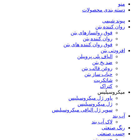
منو
دسته‌ بندی محصولات
پیوند شیمی
روان کننده بتن
فوق روانسازهای بتن
روان کننده بتن
فوق روان کننده های بتن
افزودنی بتن
الیاف پلی پروپیلن
ضد یخ بتن
روغن قالب بتن
حباب ساز بتن
شاتکریت
کتراک
میکروسیلیس
پاور ژل میکروسیلیس
ژل میکروسیلیس
سوپر ژل الیافی میکروسیلیس
آب بند
لاک آب بند
رنگ صنعتی
چسب صنعتی
چسب بتن