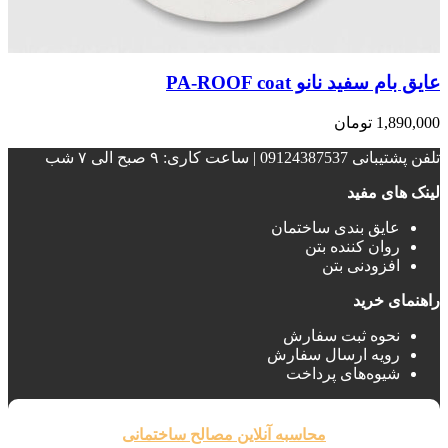
عایق بام سفید نانو PA-ROOF coat
1,890,000
تومان
تلفن پشتیبانی 09124387537 | ساعت کاری: ۹ صبح الی ۷ شب
لینک های مفید
عایق بندی ساختمان‌
روان کننده بتن
افزودنی بتن
راهنمای خرید
نحوه ثبت سفارش
رویه ارسال سفارش
شیوه‌های پرداخت
محاسبه آنلاین مصالح ساختمانی