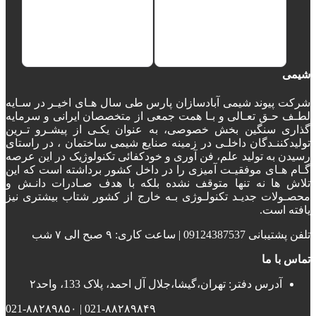
شیمی
شرکت پیوند شیمی آبادسازان پارس طی سال هـای اخیـر در سـایه
لطـف حـق تعـالی و بـا همت جمعی از متخصصان ایرانی و سرمایه
گذاری سنگین بخش خصوصی، به عنوان یکـی از پیشـرو تـرین
تولیدکننـدگان داخلـی در زمینه صنایع شیمی ساختمان ، در راستای
رسیدن به تولید علم، فن آوری و خودکفائی تکنولوژیک در این عرصه
گـام هـای موفقیـت آمیزی را در داخل کشور برداشته است که این
تلاش ها نه تنها متوقف نشده بلکه با هدف صـادرات دانـش و
محصـولات جدیـد تکنولـوژی بـه خارج از کشور شتاب بیشتری نیز
یافته است.
تلفن پشتیبانی 09124387537 | ساعت کاری: ۹ صبح الی ۷ شب
تماس با ما
آدرس دفتر: تهران،گیشا،جلال آل احمد، پلاک 133، واحد۲
021-۸۸۲۸۹۸۴۹ | 021-۸۸۲۸۹۸۵۰