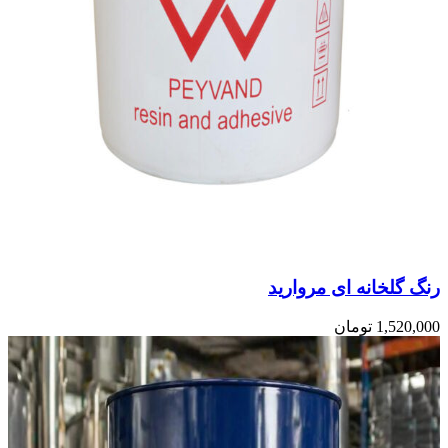
رنگ گلخانه ای مروارید
1,520,000
تومان