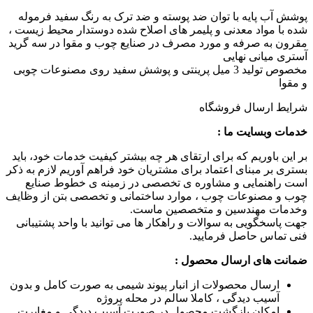
پوشش آب پایه با توان ضد پوسته و ضد ترک به رنگ سفید فرموله
شده با مواد معدنی و پلیمر های اصلاح شده دوستدار محیط زیست ،
مقرون به صرفه و مورد مصرف در صنایع چوب و مقوا در سه گرید
آستری‌ میانی نهایی
مخصوص تولید 3 میل پرینتی و پوشش سفید روی مصنوعات چوبی
و مقوا
شرایط ارسال فروشگاه
خدمات وبسایت ما :
بر این باوریم که برای ارتقای هر چه بیشتر کیفیت خدمات خود، باید
بستری بر مبنای اعتماد برای مشتریان خود فراهم آوریم لازم به ذکر
است راهنمایی و مشاوره ی تخصصی در زمینه ی خطوط صنایع
چوب و مصنوعات چوب ، موارد ساختمانی و تخصصی بتن از وظایف
وخدمات مهندسین و متخصصین ماست.
جهت پاسخگویی به سوالات و راهکار ها می توانید با واحد پشتیبانی
فنی تماس حاصل فرمایید.
ضمانت های ارسال محصول :
ارسال محصولات از انبار پیوند شیمی به صورت کامل و بدون
آسیب دیدگی ، کاملا سالم در محله پروژه
امکان بازگشت محصول در صورت آسیب دیدگی و مغایرت