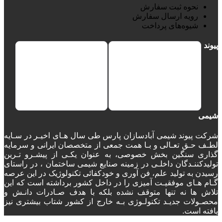
نحوه ثبت سفارش
رویه ارسال سفارش
شیوه‌های پرداخت
پیوند
شیمی
شرکت پیوند شیمی آبادسازان پارس طی سال هـای اخیـر در سـایه
لطـف حـق تعـالی و بـا همت جمعی از متخصصان ایرانی و سرمایه
گذاری سنگین بخش خصوصی، به عنوان یکـی از پیشـرو تـرین
تولیدکننـدگان داخلـی در زمینه صنایع شیمی ساختمان ، در راستای
رسیدن به تولید علم، فن آوری و خودکفائی تکنولوژیک در این عرصه
گـام هـای موفقیـت آمیزی را در داخل کشور برداشته است که این
تلاش ها نه تنها متوقف نشده بلکه با هدف صـادرات دانـش و
محصـولات جدیـد تکنولـوژی بـه خارج از کشور شتاب بیشتری نیز
یافته است.