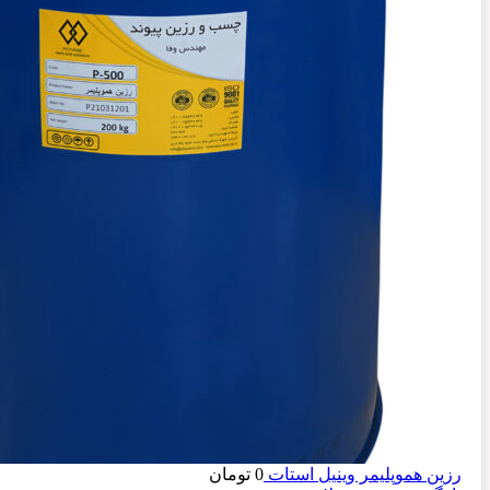
رزین هموپلیمر وینیل استات
0
تومان