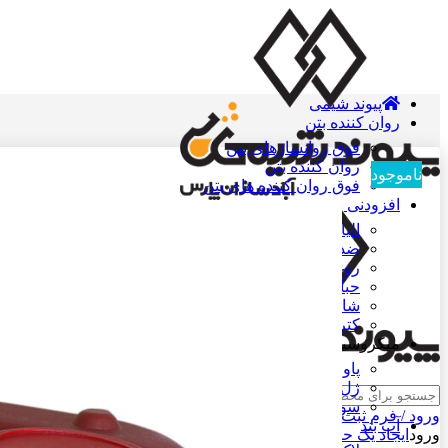
پیوند شیمی
روان کننده بتن
فوق روانسازهای بتن
روان کننده بتن
ناموجود
فوق روان کننده های بتن
افزودنی بتن
الیاف پلی پروپیلن
ضد یخ بتن
روغن قالب بتن
حباب ساز بتن
شاتکریت
کتراک
میکروسیلیس
پاور ژل میکروسیلیس
ژل میکروسیلیس
جست و جو
سوپر ژل الیافی میکروسیلیس
ورود / فرم ثبت نام
آب بند
ورود
ایجاد یک حساب کاربری؟