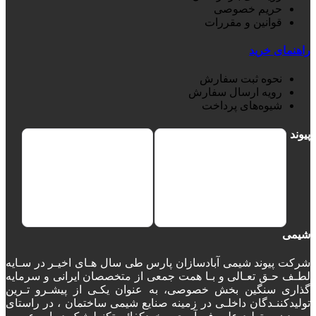
حریم خصوصی
قوانین و مقررات
راهنمای خرید
نحوه ثبت سفارش
رویه ارسال سفارش
شیوه‌های پرداخت
پیوند
شیمی
شرکت پیوند شیمی آبادسازان پارس طی سال هـای اخیـر در سـایه
لطـف حـق تعـالی و بـا همت جمعی از متخصصان ایرانی و سرمایه
گذاری سنگین بخش خصوصی، به عنوان یکـی از پیشـرو تـرین
تولیدکننـدگان داخلـی در زمینه صنایع شیمی ساختمان ، در راستای