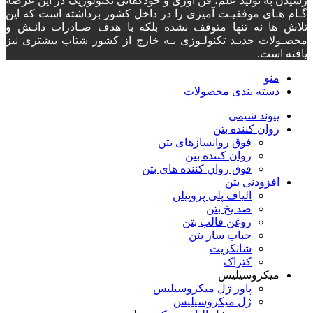
رسیدن به تولید علم، فن آوری و خودکفائی تکنولوژیک در این عرصه
گـام هـای موفقیـت آمیزی را در داخل کشور برداشته است که این
تلاش ها نه تنها متوقف نشده بلکه با هدف صـادرات دانـش و
محصـولات جدیـد تکنولـوژی بـه خارج از کشور شتاب بیشتری نیز
یافته است.
منو
دسته‌ بندی محصولات
پیوند شیمی
روان کننده بتن
فوق روانسازهای بتن
روان کننده بتن
فوق روان کننده های بتن
افزودنی بتن
الیاف پلی پروپیلن
ضد یخ بتن
روغن قالب بتن
حباب ساز بتن
شاتکریت
کتراک
میکروسیلیس
پاور ژل میکروسیلیس
ژل میکروسیلیس