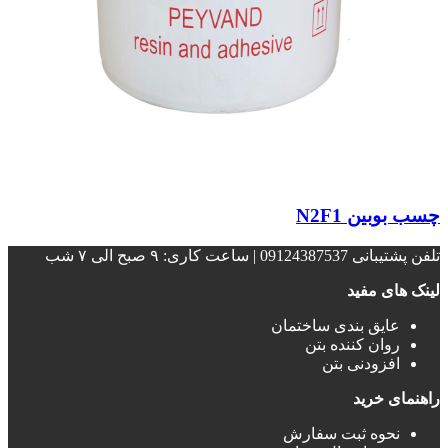
چسب بوبین N2F1
تلفن پشتیبانی 09124387537 | ساعت کاری: ۹ صبح الی ۷ شب
لینک های مفید
عایق بندی ساختمان‌
روان کننده بتن
افزودنی بتن
راهنمای خرید
نحوه ثبت سفارش