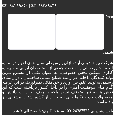
021-۸۸۲۸۹۸۴۹ | 021-۸۸۲۸۹۸۵۰
پیوند
شیمی
شرکت پیوند شیمی آبادسازان پارس طی سال هـای اخیـر در سـایه
لطـف حـق تعـالی و بـا همت جمعی از متخصصان ایرانی و سرمایه
گذاری سنگین بخش خصوصی، به عنوان یکـی از پیشـرو تـرین
تولیدکننـدگان داخلـی در زمینه صنایع شیمی ساختمان ، در راستای
رسیدن به تولید علم، فن آوری و خودکفائی تکنولوژیک در این عرصه
گـام هـای موفقیـت آمیزی را در داخل کشور برداشته است که این
تلاش ها نه تنها متوقف نشده بلکه با هدف صـادرات دانـش و
محصـولات جدیـد تکنولـوژی بـه خارج از کشور شتاب بیشتری نیز
یافته است.
تلفن پشتیبانی 09124387537 | ساعت کاری: ۹ صبح الی ۷ شب