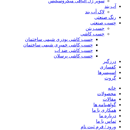
سوپر ژل الیافی میکروسیلیس
آب بند
لاک آب بند
رنگ صنعتی
چسب صنعتی
چسب بتن
چسب کاشی
چسب کاشی پودری شیمی ساختمان
چسب کاشی خمیری شیمی ساختمان
چسب کاشی ضد آب
چسب کاشی پرسلان
درزگیر
کفسازی
اسپیسرها
گروت
خانه
محصولات
مقالات
گواهینامه ها
همکاری با ما
درباره ما
تماس با ما
ورود / فرم ثبت نام