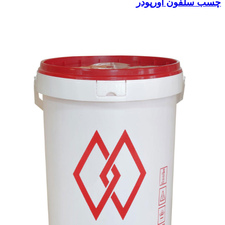
چسب سلفون اورپودر