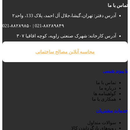
تماس با ما
آدرس دفتر: تهران،گیشا،جلال آل احمد، پلاک 133، واحد۲
021-۸۸۲۸۹۸۴۹ | 021-۸۸۲۸۹۸۵۰
آدرس کارخانه: شهرک صنعتی زاویه، کوچه اقاقیا ۳۰۷
محاسبه آنلاین مصالح ساختمانی
با پیوند شیمی
تماس با ما
درباره ما
گواهینامه ها
همکاری با ما
خدمات مشتریان
سوالات متداول
رویه‌های بازگرداندن کالا