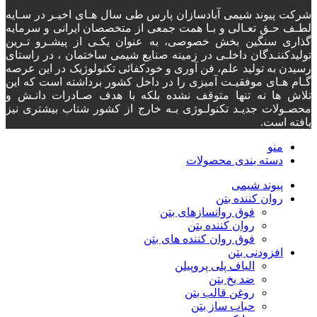
شرکت پیوند شیمی آبادسازان پارس طی سال هـای اخیـر در سـایه
لطـف حـق تعـالی و بـا همت جمعی از متخصصان ایرانی و سرمایه
گذاری سنگین بخش خصوصی، به عنوان یکـی از پیشـرو تـرین
تولیدکننـدگان داخلـی در زمینه صنایع شیمی ساختمان ، در راستای
رسیدن به تولید علم، فن آوری و خودکفائی تکنولوژیک در این عرصه
گـام هـای موفقیـت آمیزی را در داخل کشور برداشته است که این
تلاش ها نه تنها متوقف نشده بلکه با هدف صـادرات دانـش و
محصـولات جدیـد تکنولـوژی بـه خارج از کشور شتاب بیشتری نیز
یافته است.
منو
دسته‌ بندی محصولات
پیوند شیمی
روان کننده بتن
فوق روانسازهای بتن
روان کننده بتن
فوق روان کننده های بتن
افزودنی بتن
الیاف پلی پروپیلن
ضد یخ بتن
روغن قالب بتن
حباب ساز بتن