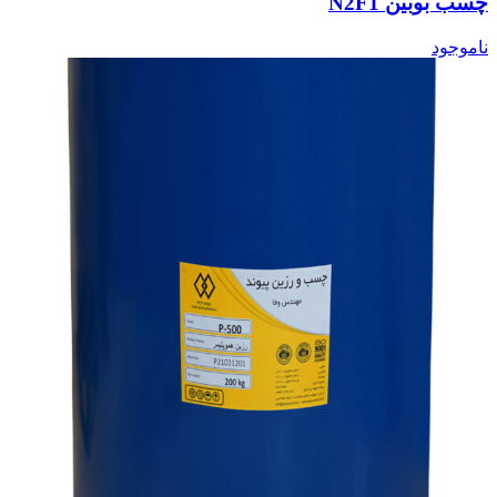
چسب بوبین N2F1
ناموجود