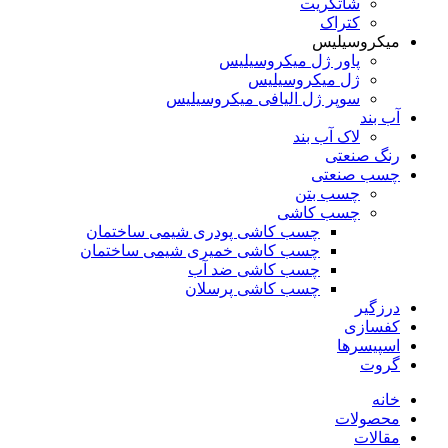
شاتکریت
کتراک
میکروسیلیس
پاور ژل میکروسیلیس
ژل میکروسیلیس
سوپر ژل الیافی میکروسیلیس
آب بند
لاک آب بند
رنگ صنعتی
چسب صنعتی
چسب بتن
چسب کاشی
چسب کاشی پودری شیمی ساختمان
چسب کاشی خمیری شیمی ساختمان
چسب کاشی ضد آب
چسب کاشی پرسلان
درزگیر
کفسازی
اسپیسرها
گروت
خانه
محصولات
مقالات