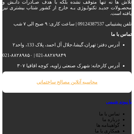
تلاش ها نه تنها متوقف نشده بلکه با هدف صـادرات دانـش و
محصـولات جدیـد تکنولـوژی بـه خارج از کشور شتاب بیشتری نیز
یافته است.
تلفن پشتیبانی 09124387537 | ساعت کاری: ۹ صبح الی ۷ شب
تماس با ما
آدرس دفتر: تهران،گیشا،جلال آل احمد، پلاک 133، واحد۲
021-۸۸۲۸۹۸۴۹ | 021-۸۸۲۸۹۸۵۰
آدرس کارخانه: شهرک صنعتی زاویه، کوچه اقاقیا ۳۰۷
محاسبه آنلاین مصالح ساختمانی
با پیوند شیمی
تماس با ما
درباره ما
گواهینامه ها
همکاری با ما