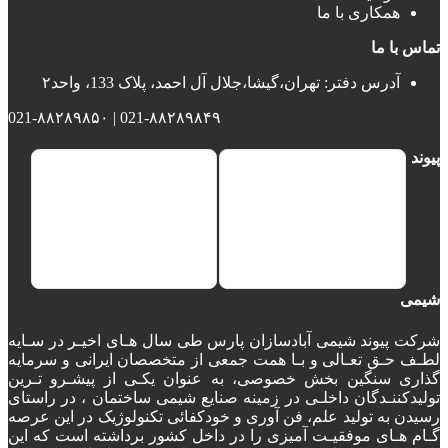
همکاری با ما
تماس با ما
آدرس دفتر: تهران،گیشا،جلال آل احمد، پلاک 133، واحد۲
021-۸۸۲۸۹۸۴۹ | 021-۸۸۲۸۹۸۵۰
پیوند
شیمی
شرکت پیوند شیمی آبادسازان پارس طی سال هـای اخیـر در سـایه
لطـف حـق تعـالی و بـا همت جمعی از متخصصان ایرانی و سرمایه
گذاری سنگین بخش خصوصی، به عنوان یکـی از پیشـرو تـرین
تولیدکننـدگان داخلـی در زمینه صنایع شیمی ساختمان ، در راستای
رسیدن به تولید علم، فن آوری و خودکفائی تکنولوژیک در این عرصه
گـام هـای موفقیـت آمیزی را در داخل کشور برداشته است که این