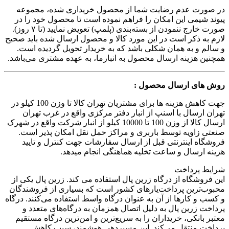
در صورت عدم رضایت شما از محصول خریداری شده، مجموعه
پیوند شیمی این امکان را فراهم نموده است تا محصول خود را در
صورت خارج ننمودن از بسته‌بندی (پلمپ) تعویض نمایید (تا ۷ روز).
لازم به ذکر است در این مورد کالا و محصول ارسال شده باید صحیح
و سالم و به همان شکلی باشد که به خریدار تحویل گردیده است.
همچنین هزینه ارسال محصول به انبارما، به عهده مشتری می‌باشد.
روش های ارسال محصول :
جهت کاهش هزینه ها برای مشتریان تهران کالا تا وزن 100 کیلو در
تهران ارسال با اسنپ از انبار دفتر مرکزی واقع در غرب تهران
ارسال کالا از وزن 100 تا 10000 کیلو از انبار شرکت واقع در شهرک
صنعتی زاویه توسط باربری و مراکز حمل نقل امکان پذیر است.
فروشگاه اینترنتی قبل از ارسال سفارشات جهت کنترل و تایید
هزینه ارسال و ساعت تخلیه هماهنگی انجام میدهد.
شرایط پرداخت
این فروشگاه از درگاه زرین پال استفاده می کند. زرین پال یکی از
محبوب‌ترین پرداخت‌یارهای کشور است که بسیاری از فروشندگان
و کسب و کارها از آن به عنوان درگاه واسط استفاده می‌کنند. درگاه
پرداخت زرین پال به دلیل اتصال همزمان به درگاه‌های متعدد و
معتبر بانکی، خریداران را به سریع‌ترین و امن‌ترین درگاه مستقیم
پرداخت منتقل می‌کند. این مسیردهی هوشمند، سبب کاهش