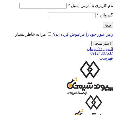
نام کاربری یا آدرس ایمیل
*
گذرواژه
*
ورود
رمز عبور خود را فراموش کرده اید؟
مرا به خاطر بسپار
اعتبار سنجی
0
موارد
0
تومان
09124387537
فهرست