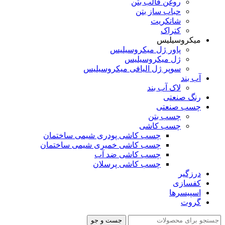
روغن قالب بتن
حباب ساز بتن
شاتکریت
کتراک
میکروسیلیس
پاور ژل میکروسیلیس
ژل میکروسیلیس
سوپر ژل الیافی میکروسیلیس
آب بند
لاک آب بند
رنگ صنعتی
چسب صنعتی
چسب بتن
چسب کاشی
چسب کاشی پودری شیمی ساختمان
چسب کاشی خمیری شیمی ساختمان
چسب کاشی ضد آب
چسب کاشی پرسلان
درزگیر
کفسازی
اسپیسرها
گروت
جست و جو