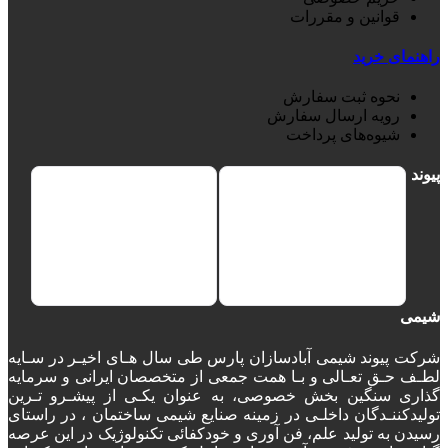
قوانین و مقررات
راهنمای خرید
نحوه ثبت سفارش
رویه ارسال سفارش
شیوه‌های پرداخت
پیوند
شیمی
شرکت پیوند شیمی آبادسازان پارس طی سال هـای اخیـر در سـایه
لطـف حـق تعـالی و بـا همت جمعی از متخصصان ایرانی و سرمایه
گذاری سنگین بخش خصوصی، به عنوان یکـی از پیشـرو تـرین
تولیدکننـدگان داخلـی در زمینه صنایع شیمی ساختمان ، در راستای
رسیدن به تولید علم، فن آوری و خودکفائی تکنولوژیک در این عرصه