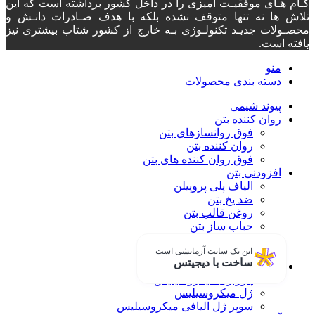
گـام هـای موفقیـت آمیزی را در داخل کشور برداشته است که این
تلاش ها نه تنها متوقف نشده بلکه با هدف صـادرات دانـش و
محصـولات جدیـد تکنولـوژی بـه خارج از کشور شتاب بیشتری نیز
یافته است.
منو
دسته‌ بندی محصولات
پیوند شیمی
روان کننده بتن
فوق روانسازهای بتن
روان کننده بتن
فوق روان کننده های بتن
افزودنی بتن
الیاف پلی پروپیلن
ضد یخ بتن
روغن قالب بتن
حباب ساز بتن
شاتکریت
این یک سایت آزمایشی است
کتراک
ساخت با دیجیتس
میکروسیلیس
پاور ژل میکروسیلیس
ژل میکروسیلیس
سوپر ژل الیافی میکروسیلیس