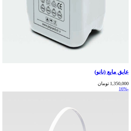
عایق مایع (نانو)
1,350,000
تومان
-16%