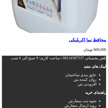
محافظ نما اکریلیکی
600,000
تومان
تلفن پشتیبانی 09124387537 | ساعت کاری: ۹ صبح الی ۷ شب
لینک های مفید
عایق بندی ساختمان‌
روان کننده بتن
افزودنی بتن
راهنمای خرید
نحوه ثبت سفارش
رویه ارسال سفارش