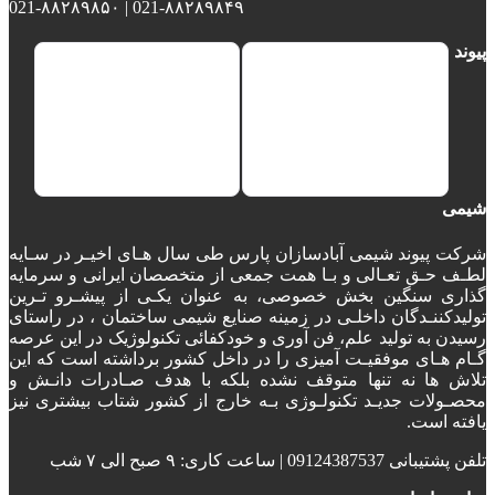
021-۸۸۲۸۹۸۴۹ | 021-۸۸۲۸۹۸۵۰
پیوند
شیمی
شرکت پیوند شیمی آبادسازان پارس طی سال هـای اخیـر در سـایه
لطـف حـق تعـالی و بـا همت جمعی از متخصصان ایرانی و سرمایه
گذاری سنگین بخش خصوصی، به عنوان یکـی از پیشـرو تـرین
تولیدکننـدگان داخلـی در زمینه صنایع شیمی ساختمان ، در راستای
رسیدن به تولید علم، فن آوری و خودکفائی تکنولوژیک در این عرصه
گـام هـای موفقیـت آمیزی را در داخل کشور برداشته است که این
تلاش ها نه تنها متوقف نشده بلکه با هدف صـادرات دانـش و
محصـولات جدیـد تکنولـوژی بـه خارج از کشور شتاب بیشتری نیز
یافته است.
تلفن پشتیبانی 09124387537 | ساعت کاری: ۹ صبح الی ۷ شب