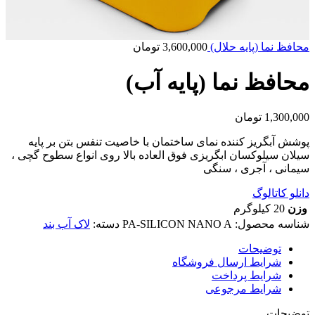
محافظ نما (پایه حلال)
3,600,000
تومان
محافظ نما (پایه آب)
1,300,000
تومان
پوشش آبگریز کننده نمای ساختمان با خاصیت تنفس بتن بر پایه
سیلان سیلوکسان ابگریزی فوق العاده بالا روی انواع سطوح گچی ،
سیمانی ، آجری ، سنگی
دانلو کاتالوگ
وزن
20 کیلوگرم
شناسه محصول:
PA-SILICON NANO A
دسته:
لاک آب بند
توضیحات
شرایط ارسال فروشگاه
شرایط پرداخت
شرایط مرجوعی
توضیحات