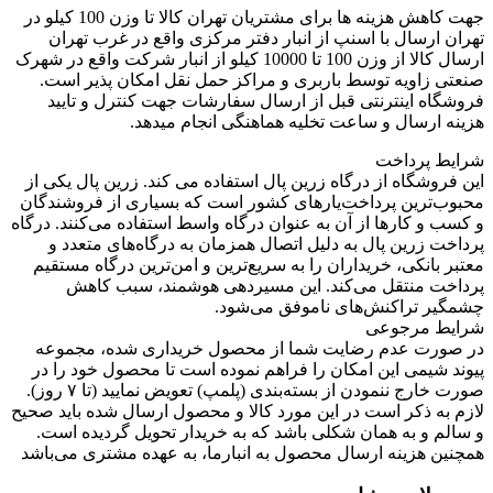
جهت کاهش هزینه ها برای مشتریان تهران کالا تا وزن 100 کیلو در
تهران ارسال با اسنپ از انبار دفتر مرکزی واقع در غرب تهران
ارسال کالا از وزن 100 تا 10000 کیلو از انبار شرکت واقع در شهرک
صنعتی زاویه توسط باربری و مراکز حمل نقل امکان پذیر است.
فروشگاه اینترنتی قبل از ارسال سفارشات جهت کنترل و تایید
هزینه ارسال و ساعت تخلیه هماهنگی انجام میدهد.
شرایط پرداخت
این فروشگاه از درگاه زرین پال استفاده می کند. زرین پال یکی از
محبوب‌ترین پرداخت‌یارهای کشور است که بسیاری از فروشندگان
و کسب و کارها از آن به عنوان درگاه واسط استفاده می‌کنند. درگاه
پرداخت زرین پال به دلیل اتصال همزمان به درگاه‌های متعدد و
معتبر بانکی، خریداران را به سریع‌ترین و امن‌ترین درگاه مستقیم
پرداخت منتقل می‌کند. این مسیردهی هوشمند، سبب کاهش
چشمگیر تراکنش‌های ناموفق می‌شود.
شرایط مرجوعی
در صورت عدم رضایت شما از محصول خریداری شده، مجموعه
پیوند شیمی این امکان را فراهم نموده است تا محصول خود را در
صورت خارج ننمودن از بسته‌بندی (پلمپ) تعویض نمایید (تا ۷ روز).
لازم به ذکر است در این مورد کالا و محصول ارسال شده باید صحیح
و سالم و به همان شکلی باشد که به خریدار تحویل گردیده است.
همچنین هزینه ارسال محصول به انبارما، به عهده مشتری می‌باشد