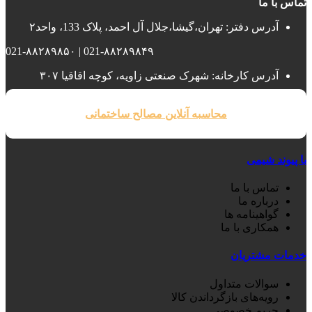
تماس با ما
آدرس دفتر: تهران،گیشا،جلال آل احمد، پلاک 133، واحد۲
021-۸۸۲۸۹۸۴۹ | 021-۸۸۲۸۹۸۵۰
آدرس کارخانه: شهرک صنعتی زاویه، کوچه اقاقیا ۳۰۷
محاسبه آنلاین مصالح ساختمانی
با پیوند شیمی
تماس با ما
درباره ما
گواهینامه ها
همکاری با ما
خدمات مشتریان
سوالات متداول
رویه‌های بازگرداندن کالا
حریم خصوصی