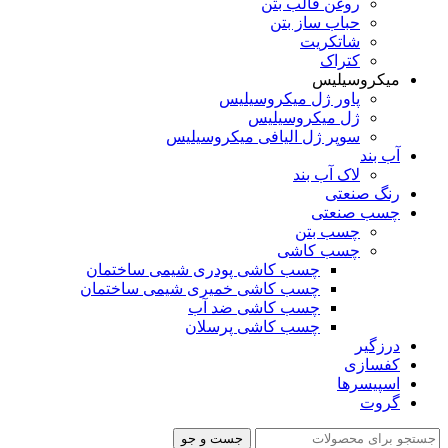
روغن قالب بتن
حباب ساز بتن
شاتکریت
کتراک
میکروسیلیس
پاور ژل میکروسیلیس
ژل میکروسیلیس
سوپر ژل الیافی میکروسیلیس
آب بند
لاک آب بند
رنگ صنعتی
چسب صنعتی
چسب بتن
چسب کاشی
چسب کاشی پودری شیمی ساختمان
چسب کاشی خمیری شیمی ساختمان
چسب کاشی ضد آب
چسب کاشی پرسلان
درزگیر
کفسازی
اسپیسرها
گروت
جست و جو