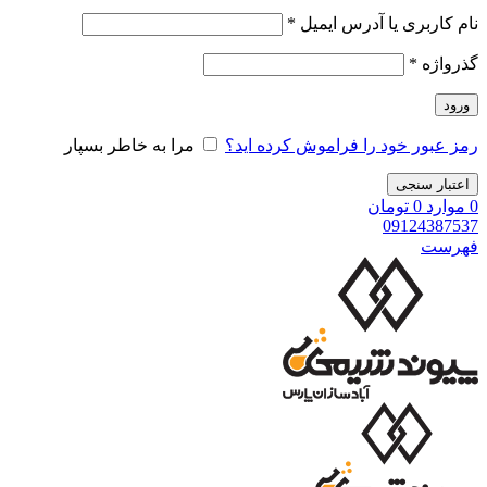
نام کاربری یا آدرس ایمیل
*
گذرواژه
*
ورود
رمز عبور خود را فراموش کرده اید؟
مرا به خاطر بسپار
اعتبار سنجی
0
موارد
0
تومان
09124387537
فهرست