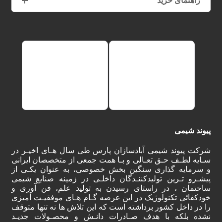
راهنمای خرید
پیوند شیمی
شرکت پیوند شیمی آبادسازان پارس طی سال هـای اخیـر در
سـایه لطـف حـق تعـالی و بـا همت جمعی از متخصصان ایرانی
و سرمایه گذاری سنگین بخش خصوصی، به عنوان یکـی از
پیشـرو تـرین تولیدکننـدگان داخلـی در زمینه صنایع شیمی
ساختمان ، در راستای رسیدن به تولید علم، فن آوری و
خودکفائی تکنولوژیک در این عرصه گـام هـای موفقیـت آمیزی
را در داخل کشور برداشته است که این تلاش ها نه تنها متوقف
نشده بلکه با هدف صـادرات دانـش و محصـولات جدیـد