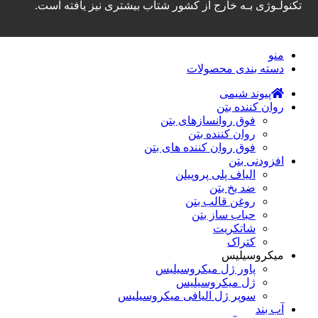
تکنولـوژی بـه خارج از کشور شتاب بیشتری نیز یافته است.
منو
دسته‌ بندی محصولات
پیوند شیمی
روان کننده بتن
فوق روانسازهای بتن
روان کننده بتن
فوق روان کننده های بتن
افزودنی بتن
الیاف پلی پروپیلن
ضد یخ بتن
روغن قالب بتن
حباب ساز بتن
شاتکریت
کتراک
میکروسیلیس
پاور ژل میکروسیلیس
ژل میکروسیلیس
سوپر ژل الیافی میکروسیلیس
آب بند