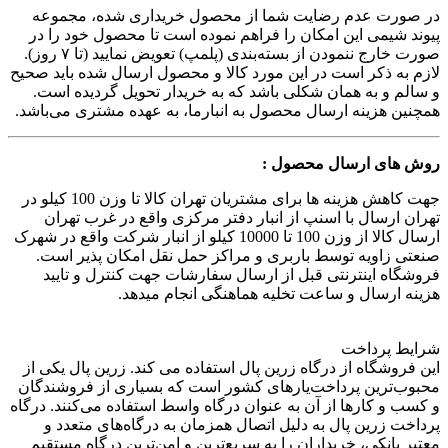
در صورت عدم رضایت شما از محصول خریداری شده، مجموعه
پیوند شیمی این امکان را فراهم نموده است تا محصول خود را در
صورت خارج ننمودن از بسته‌بندی (پلمپ) تعویض نمایید (تا ۷ روز).
لازم به ذکر است در این مورد کالا و محصول ارسال شده باید صحیح
و سالم و به همان شکلی باشد که به خریدار تحویل گردیده است.
همچنین هزینه ارسال محصول به انبارما، به عهده مشتری می‌باشد.
روش های ارسال محصول :
جهت کاهش هزینه ها برای مشتریان تهران کالا تا وزن 100 کیلو در
تهران ارسال با اسنپ از انبار دفتر مرکزی واقع در غرب تهران
ارسال کالا از وزن 100 تا 10000 کیلو از انبار شرکت واقع در شهرک
صنعتی زاویه توسط باربری و مراکز حمل نقل امکان پذیر است.
فروشگاه اینترنتی قبل از ارسال سفارشات جهت کنترل و تایید
هزینه ارسال و ساعت تخلیه هماهنگی انجام میدهد.
شرایط پرداخت
این فروشگاه از درگاه زرین پال استفاده می کند. زرین پال یکی از
محبوب‌ترین پرداخت‌یارهای کشور است که بسیاری از فروشندگان
و کسب و کارها از آن به عنوان درگاه واسط استفاده می‌کنند. درگاه
پرداخت زرین پال به دلیل اتصال همزمان به درگاه‌های متعدد و
معتبر بانکی، خریداران را به سریع‌ترین و امن‌ترین درگاه مستقیم