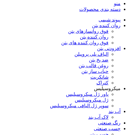
منو
دسته‌ بندی محصولات
پیوند شیمی
روان کننده بتن
فوق روانسازهای بتن
روان کننده بتن
فوق روان کننده های بتن
افزودنی بتن
الیاف پلی پروپیلن
ضد یخ بتن
روغن قالب بتن
حباب ساز بتن
شاتکریت
کتراک
میکروسیلیس
پاور ژل میکروسیلیس
ژل میکروسیلیس
سوپر ژل الیافی میکروسیلیس
آب بند
لاک آب بند
رنگ صنعتی
چسب صنعتی
چسب بتن