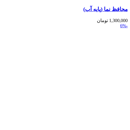
محافظ نما (پایه آب)
1,300,000
تومان
-6%