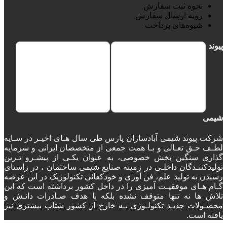
نحوه ثبت سفارش
رویه ارسال سفارش
شیوه‌های پرداخت
پیوند
شیمی
شرکت پیوند شیمی آبادسازان پارس طی سال هـای اخیـر در سـایه
لطـف حـق تعـالی و بـا همت جمعی از متخصصان ایرانی و سرمایه
گذاری سنگین بخش خصوصی، به عنوان یکـی از پیشـرو تـرین
تولیدکننـدگان داخلـی در زمینه صنایع شیمی ساختمان ، در راستای
رسیدن به تولید علم، فن آوری و خودکفائی تکنولوژیک در این عرصه
گـام هـای موفقیـت آمیزی را در داخل کشور برداشته است که این
تلاش ها نه تنها متوقف نشده بلکه با هدف صـادرات دانـش و
محصـولات جدیـد تکنولـوژی بـه خارج از کشور شتاب بیشتری نیز
یافته است.