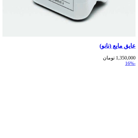
عایق مایع (نانو)
1,350,000
تومان
-16%