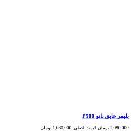
پلیمر عایق نانو P500
1,080,000
تومان
قیمت اصلی: 1,080,000 تومان