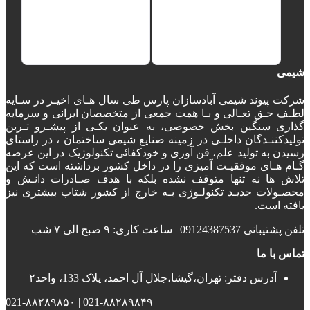
شیمی
شرکت پیوند شیمی آبادسازان پارس طی سال هـای اخیـر در سـایه
لطـف حـق تعـالی و بـا همت جمعی از متخصصان ایرانی و سرمایه
گذاری سنگین بخش خصوصی، به عنوان یکـی از پیشـرو تـرین
تولیدکننـدگان داخلـی در زمینه صنایع شیمی ساختمان ، در راستای
رسیدن به تولید علم، فن آوری و خودکفائی تکنولوژیک در این عرصه
گـام هـای موفقیـت آمیزی را در داخل کشور برداشته است که این
تلاش ها نه تنها متوقف نشده بلکه با هدف صـادرات دانـش و
محصـولات جدیـد تکنولـوژی بـه خارج از کشور شتاب بیشتری نیز
یافته است.
تلفن پشتیبانی 09124387537 | ساعت کاری: ۹ صبح الی ۷ شب
تماس با ما
آدرس دفتر: تهران،گیشا،جلال آل احمد، پلاک 133، واحد۲
021-۸۸۲۸۹۸۴۹ | 021-۸۸۲۸۹۸۵۰