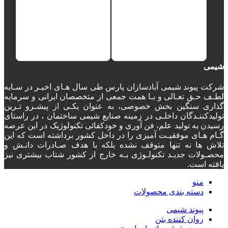
شیمی
شرکت پیوند شیمی آبادسازان پارس طی سال هـای اخیـر در سـایه
لطـف حـق تعـالی و بـا همت جمعی از متخصصان ایرانی و سرمایه
گذاری سنگین بخش خصوصی، به عنوان یکـی از پیشـرو تـرین
تولیدکننـدگان داخلـی در زمینه صنایع شیمی ساختمان ، در راستای
رسیدن به تولید علم، فن آوری و خودکفائی تکنولوژیک در این عرصه
گـام هـای موفقیـت آمیزی را در داخل کشور برداشته است که این
تلاش ها نه تنها متوقف نشده بلکه با هدف صـادرات دانـش و
محصـولات جدیـد تکنولـوژی بـه خارج از کشور شتاب بیشتری نیز
یافته است.
منو
دسته‌ بندی محصولات
پیوند شیمی
روان کننده بتن