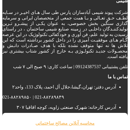
شیمی
شرکت پیوند شیمی آبادسازان پارس طی سال هـای اخیـر در سـایه
لطـف حـق تعـالی و بـا همت جمعی از متخصصان ایرانی و سرمایه
گذاری سنگین بخش خصوصی، به عنوان یکـی از پیشـرو تـرین
تولیدکننـدگان داخلـی در زمینه صنایع شیمی ساختمان ، در راستای
رسیدن به تولید علم، فن آوری و خودکفائی تکنولوژیک در این عرصه
گـام هـای موفقیـت آمیزی را در داخل کشور برداشته است که این
تلاش ها نه تنها متوقف نشده بلکه با هدف صـادرات دانـش و
محصـولات جدیـد تکنولـوژی بـه خارج از کشور شتاب بیشتری نیز
یافته است.
تلفن پشتیبانی 09124387537 | ساعت کاری: ۹ صبح الی ۷ شب
تماس با ما
آدرس دفتر: تهران،گیشا،جلال آل احمد، پلاک 133، واحد۲
021-۸۸۲۸۹۸۴۹ | 021-۸۸۲۸۹۸۵۰
آدرس کارخانه: شهرک صنعتی زاویه، کوچه اقاقیا ۳۰۷
محاسبه آنلاین مصالح ساختمانی