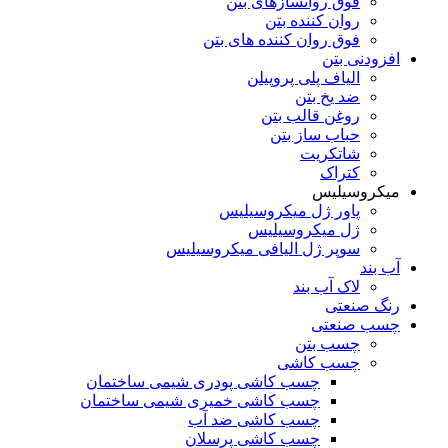
فوق روانسازهای بتن
روان کننده بتن
فوق روان کننده های بتن
افزودنی بتن
الیاف پلی پروپیلن
ضد یخ بتن
روغن قالب بتن
حباب ساز بتن
شاتکریت
کتراک
میکروسیلیس
پاور ژل میکروسیلیس
ژل میکروسیلیس
سوپر ژل الیافی میکروسیلیس
آب بند
لاک آب بند
رنگ صنعتی
چسب صنعتی
چسب بتن
چسب کاشی
چسب کاشی پودری شیمی ساختمان
چسب کاشی خمیری شیمی ساختمان
چسب کاشی ضد آب
چسب کاشی پرسلان