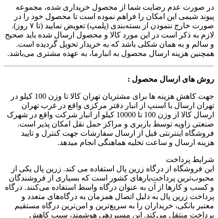
در صورت عدم رضایت شما از محصول خریداری شده، مجموعه
پیوند شیمی این امکان را فراهم نموده است تا محصول خود را در
صورت خارج ننمودن از بسته‌بندی (پلمپ) تعویض نمایید (تا ۷ روز).
لازم به ذکر است در این مورد کالا و محصول ارسال شده باید صحیح
و سالم و به همان شکلی باشد که به خریدار تحویل گردیده است.
همچنین هزینه ارسال محصول به انبارما، به عهده مشتری می‌باشد.
روش های ارسال محصول :
جهت کاهش هزینه ها برای مشتریان تهران کالا تا وزن 100 کیلو در
تهران ارسال با اسنپ از انبار دفتر مرکزی واقع در غرب تهران
ارسال کالا از وزن 100 تا 10000 کیلو از انبار شرکت واقع در شهرک
صنعتی زاویه توسط باربری و مراکز حمل نقل امکان پذیر است.
فروشگاه اینترنتی قبل از ارسال سفارشات جهت کنترل و تایید
هزینه ارسال و ساعت تخلیه هماهنگی انجام میدهد.
شرایط پرداخت
این فروشگاه از درگاه زرین پال استفاده می کند. زرین پال یکی از
محبوب‌ترین پرداخت‌یارهای کشور است که بسیاری از فروشندگان
و کسب و کارها از آن به عنوان درگاه واسط استفاده می‌کنند. درگاه
پرداخت زرین پال به دلیل اتصال همزمان به درگاه‌های متعدد و
معتبر بانکی، خریداران را به سریع‌ترین و امن‌ترین درگاه مستقیم
پرداخت منتقل می‌کند. این مسیردهی هوشمند، سبب کاهش