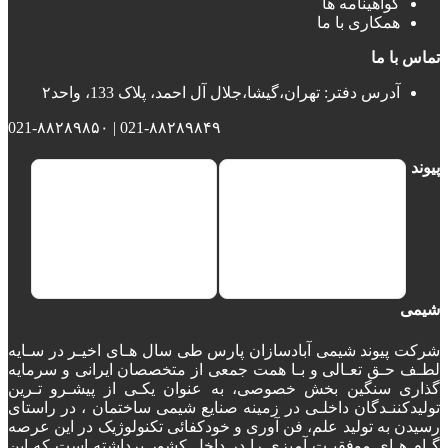
گواهینامه ها
همکاری با ما
تماس با ما
آدرس دفتر: تهران،گیشا،جلال آل احمد، پلاک 133، واحد۲
021-۸۸۲۸۹۸۴۹ | 021-۸۸۲۸۹۸۵۰
پیوند
شیمی
شرکت پیوند شیمی آبادسازان پارس طی سال هـای اخیـر در سـایه
لطـف حـق تعـالی و بـا همت جمعی از متخصصان ایرانی و سرمایه
گذاری سنگین بخش خصوصی، به عنوان یکـی از پیشـرو تـرین
تولیدکننـدگان داخلـی در زمینه صنایع شیمی ساختمان ، در راستای
رسیدن به تولید علم، فن آوری و خودکفائی تکنولوژیک در این عرصه
گـام هـای موفقیـت آمیزی را در داخل کشور برداشته است که این