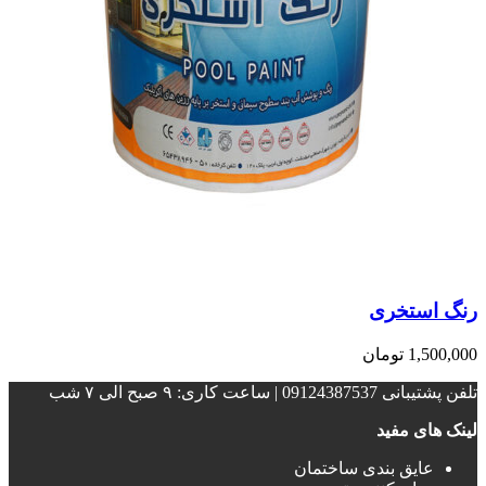
رنگ استخری
1,500,000
تومان
تلفن پشتیبانی 09124387537 | ساعت کاری: ۹ صبح الی ۷ شب
لینک های مفید
عایق بندی ساختمان‌