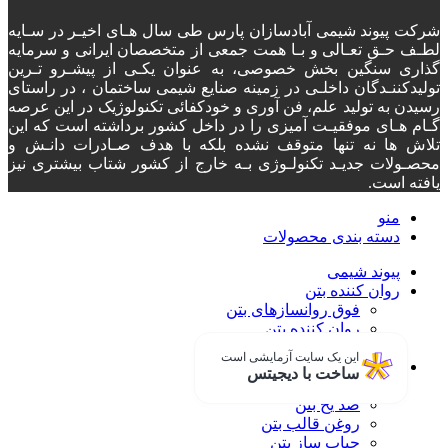
شرکت پیوند شیمی آبادسازان پارس طی سال هـای اخیـر در سـایه
لطـف حـق تعـالی و بـا همت جمعی از متخصصان ایرانی و سرمایه
گذاری سنگین بخش خصوصی، به عنوان یکـی از پیشـرو تـرین
تولیدکننـدگان داخلـی در زمینه صنایع شیمی ساختمان ، در راستای
رسیدن به تولید علم، فن آوری و خودکفائی تکنولوژیک در این عرصه
گـام هـای موفقیـت آمیزی را در داخل کشور برداشته است که این
تلاش ها نه تنها متوقف نشده بلکه با هدف صـادرات دانـش و
محصـولات جدیـد تکنولـوژی بـه خارج از کشور شتاب بیشتری نیز
یافته است.
منو
دسته‌ بندی محصولات
پیوند شیمی
روان کننده بتن
فوق روانسازهای بتن
روان کننده بتن
فوق روان کننده های بتن
این یک سایت آزمایشی است
افزودنی بتن
ساخت با دیجیتس
الیاف پلی پروپیلن
ضد یخ بتن
روغن قالب بتن
حباب ساز بتن