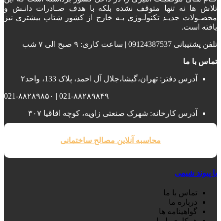
تلاش ها نه تنها متوقف نشده بلکه با هدف صـادرات دانـش و
محصـولات جدیـد تکنولـوژی بـه خارج از کشور شتاب بیشتری نیز
یافته است.
تلفن پشتیبانی 09124387537 | ساعت کاری: ۹ صبح الی ۷ شب
تماس با ما
آدرس دفتر: تهران،گیشا،جلال آل احمد، پلاک 133، واحد۲
021-۸۸۲۸۹۸۴۹ | 021-۸۸۲۸۹۸۵۰
آدرس کارخانه: شهرک صنعتی زاویه، کوچه اقاقیا ۳۰۷
محاسبه آنلاین مصالح ساختمانی
با پیوند شیمی
تماس با ما
درباره ما
گواهینامه ها
همکاری با ما