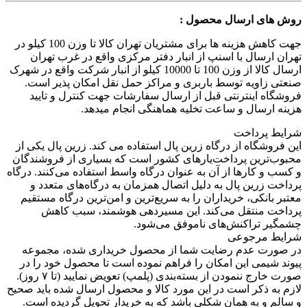
روش های ارسال محصول :
جهت کاهش هزینه ها برای مشتریان تهران کالا تا وزن 100 کیلو در
تهران ارسال با اسنپ از انبار دفتر مرکزی واقع در غرب تهران
ارسال کالا از وزن 100 تا 10000 کیلو از انبار شرکت واقع در شهرک
صنعتی زاویه توسط باربری و مراکز حمل نقل امکان پذیر است.
فروشگاه اینترنتی قبل از ارسال سفارشات جهت کنترل و تایید
هزینه ارسال و ساعت تخلیه هماهنگی انجام میدهد.
شرایط پرداخت
این فروشگاه از درگاه زرین پال استفاده می کند. زرین پال یکی از
محبوب‌ترین پرداخت‌یارهای کشور است که بسیاری از فروشندگان
و کسب و کارها از آن به عنوان درگاه واسط استفاده می‌کنند. درگاه
پرداخت زرین پال به دلیل اتصال همزمان به درگاه‌های متعدد و
معتبر بانکی، خریداران را به سریع‌ترین و امن‌ترین درگاه مستقیم
پرداخت منتقل می‌کند. این مسیردهی هوشمند، سبب کاهش
چشمگیر تراکنش‌های ناموفق می‌شود.
شرایط مرجوعی
در صورت عدم رضایت شما از محصول خریداری شده، مجموعه
پیوند شیمی این امکان را فراهم نموده است تا محصول خود را در
صورت خارج ننمودن از بسته‌بندی (پلمپ) تعویض نمایید (تا ۷ روز).
لازم به ذکر است در این مورد کالا و محصول ارسال شده باید صحیح
و سالم و به همان شکلی باشد که به خریدار تحویل گردیده است.