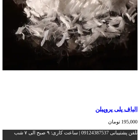
الیاف پلی پروپیلن
195,000
تومان
تلفن پشتیبانی 09124387537 | ساعت کاری: ۹ صبح الی ۷ شب