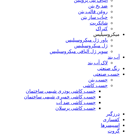
الیاف پلی پروپیلن
ضد یخ بتن
روغن قالب بتن
حباب ساز بتن
شاتکریت
کتراک
میکروسیلیس
پاور ژل میکروسیلیس
ژل میکروسیلیس
سوپر ژل الیافی میکروسیلیس
آب بند
لاک آب بند
رنگ صنعتی
چسب صنعتی
چسب بتن
چسب کاشی
چسب کاشی پودری شیمی ساختمان
چسب کاشی خمیری شیمی ساختمان
چسب کاشی ضد آب
چسب کاشی پرسلان
درزگیر
کفسازی
اسپیسرها
گروت