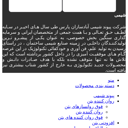
شیمی
شرکت پیوند شیمی آبادسازان پارس طی سال هـای اخیـر در سـایه
لطـف حـق تعـالی و بـا همت جمعی از متخصصان ایرانی و سرمایه
گذاری سنگین بخش خصوصی، به عنوان یکـی از پیشـرو تـرین
تولیدکننـدگان داخلـی در زمینه صنایع شیمی ساختمان ، در راستای
رسیدن به تولید علم، فن آوری و خودکفائی تکنولوژیک در این عرصه
گـام هـای موفقیـت آمیزی را در داخل کشور برداشته است که این
تلاش ها نه تنها متوقف نشده بلکه با هدف صـادرات دانـش و
محصـولات جدیـد تکنولـوژی بـه خارج از کشور شتاب بیشتری نیز
یافته است.
منو
دسته‌ بندی محصولات
پیوند شیمی
روان کننده بتن
فوق روانسازهای بتن
روان کننده بتن
فوق روان کننده های بتن
افزودنی بتن