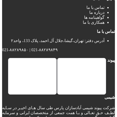
تماس با ما
درباره ما
گواهینامه ها
همکاری با ما
تماس با ما
آدرس دفتر: تهران،گیشا،جلال آل احمد، پلاک 133، واحد۲
021-۸۸۲۸۹۸۴۹ | 021-۸۸۲۸۹۸۵۰
پیوند
شیمی
شرکت پیوند شیمی آبادسازان پارس طی سال هـای اخیـر در سـایه
لطـف حـق تعـالی و بـا همت جمعی از متخصصان ایرانی و سرمایه