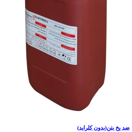
ضد یخ بتن(بدون کلراید)