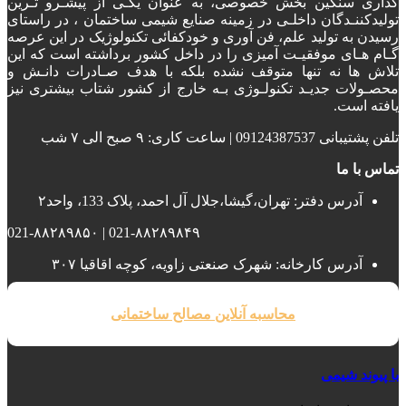
گذاری سنگین بخش خصوصی، به عنوان یکـی از پیشـرو تـرین
تولیدکننـدگان داخلـی در زمینه صنایع شیمی ساختمان ، در راستای
رسیدن به تولید علم، فن آوری و خودکفائی تکنولوژیک در این عرصه
گـام هـای موفقیـت آمیزی را در داخل کشور برداشته است که این
تلاش ها نه تنها متوقف نشده بلکه با هدف صـادرات دانـش و
محصـولات جدیـد تکنولـوژی بـه خارج از کشور شتاب بیشتری نیز
یافته است.
تلفن پشتیبانی 09124387537 | ساعت کاری: ۹ صبح الی ۷ شب
تماس با ما
آدرس دفتر: تهران،گیشا،جلال آل احمد، پلاک 133، واحد۲
021-۸۸۲۸۹۸۴۹ | 021-۸۸۲۸۹۸۵۰
آدرس کارخانه: شهرک صنعتی زاویه، کوچه اقاقیا ۳۰۷
محاسبه آنلاین مصالح ساختمانی
با پیوند شیمی