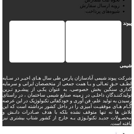
رویه ارسال سفارش
شیوه‌های پرداخت
پیوند
شیمی
شرکت پیوند شیمی آبادسازان پارس طی سال هـای اخیـر در سـایه
لطـف حـق تعـالی و بـا همت جمعی از متخصصان ایرانی و سرمایه
گذاری سنگین بخش خصوصی، به عنوان یکـی از پیشـرو تـرین
تولیدکننـدگان داخلـی در زمینه صنایع شیمی ساختمان ، در راستای
رسیدن به تولید علم، فن آوری و خودکفائی تکنولوژیک در این عرصه
گـام هـای موفقیـت آمیزی را در داخل کشور برداشته است که این
تلاش ها نه تنها متوقف نشده بلکه با هدف صـادرات دانـش و
محصـولات جدیـد تکنولـوژی بـه خارج از کشور شتاب بیشتری نیز
یافته است.
منو