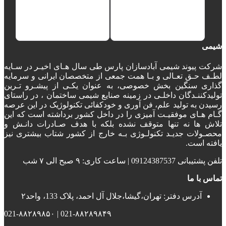
شیمی
شرکت پیوند شیمی آبادسازان پارس طی سال هـای اخیـر در سـایه
لطـف حـق تعـالی و بـا همت جمعی از متخصصان ایرانی و سرمایه
گذاری سنگین بخش خصوصی، به عنوان یکـی از پیشـرو تـرین
تولیدکننـدگان داخلـی در زمینه صنایع شیمی ساختمان ، در راستای
رسیدن به تولید علم، فن آوری و خودکفائی تکنولوژیک در این عرصه
گـام هـای موفقیـت آمیزی را در داخل کشور برداشته است که این
تلاش ها نه تنها متوقف نشده بلکه با هدف صـادرات دانـش و
محصـولات جدیـد تکنولـوژی بـه خارج از کشور شتاب بیشتری نیز
یافته است.
تلفن پشتیبانی 09124387537 | ساعت کاری: ۹ صبح الی ۷ شب
تماس با ما
آدرس دفتر: تهران،گیشا،جلال آل احمد، پلاک 133، واحد۲
021-۸۸۲۸۹۸۴۹ | 021-۸۸۲۸۹۸۵۰