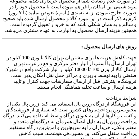
در صورت عدم رضایت شما از محصول خریداری شده، مجموعه
پیوند شیمی این امکان را فراهم نموده است تا محصول خود را در
صورت خارج ننمودن از بسته‌بندی (پلمپ) تعویض نمایید (تا ۷ روز).
لازم به ذکر است در این مورد کالا و محصول ارسال شده باید صحیح
و سالم و به همان شکلی باشد که به خریدار تحویل گردیده است.
همچنین هزینه ارسال محصول به انبارما، به عهده مشتری می‌باشد.
روش های ارسال محصول :
جهت کاهش هزینه ها برای مشتریان تهران کالا تا وزن 100 کیلو در
تهران ارسال با اسنپ از انبار دفتر مرکزی واقع در غرب تهران
ارسال کالا از وزن 100 تا 10000 کیلو از انبار شرکت واقع در شهرک
صنعتی زاویه توسط باربری و مراکز حمل نقل امکان پذیر است.
فروشگاه اینترنتی قبل از ارسال سفارشات جهت کنترل و تایید
هزینه ارسال و ساعت تخلیه هماهنگی انجام میدهد.
شرایط پرداخت
این فروشگاه از درگاه زرین پال استفاده می کند. زرین پال یکی از
محبوب‌ترین پرداخت‌یارهای کشور است که بسیاری از فروشندگان
و کسب و کارها از آن به عنوان درگاه واسط استفاده می‌کنند. درگاه
پرداخت زرین پال به دلیل اتصال همزمان به درگاه‌های متعدد و
معتبر بانکی، خریداران را به سریع‌ترین و امن‌ترین درگاه مستقیم
پرداخت منتقل می‌کند. این مسیردهی هوشمند، سبب کاهش