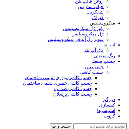
روغن قالب بتن
حباب ساز بتن
شاتکریت
کتراک
میکروسیلیس
پاور ژل میکروسیلیس
ژل میکروسیلیس
سوپر ژل الیافی میکروسیلیس
آب بند
لاک آب بند
رنگ صنعتی
چسب صنعتی
چسب بتن
چسب کاشی
چسب کاشی پودری شیمی ساختمان
چسب کاشی خمیری شیمی ساختمان
چسب کاشی ضد آب
چسب کاشی پرسلان
درزگیر
کفسازی
اسپیسرها
گروت
جست و جو