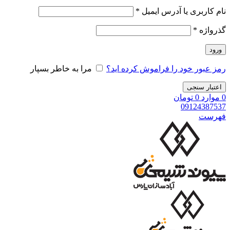
نام کاربری یا آدرس ایمیل
*
گذرواژه
*
ورود
رمز عبور خود را فراموش کرده اید؟
مرا به خاطر بسپار
اعتبار سنجی
0
موارد
0
تومان
09124387537
فهرست